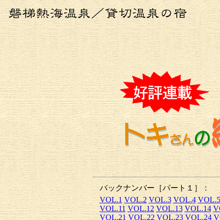
バックナンバー［パート１］：
VOL.1
VOL.2
VOL.3
VOL.4
VOL.
VOL.11
VOL.12
VOL.13
VOL.14
V
VOL.21
VOL.22
VOL.23
VOL.24
V