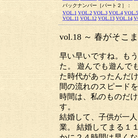
バックナンバー［パート２］：
VOL.1
VOL.2
VOL.3
VOL.4
VOL.
VOL.11
VOL.12
VOL.13
VOL.14
V
vol.18 ～ 春がそこ
早い早いですね。も
た。 遊んでも遊んで
た時代があったんだけ
間の流れのスピード
時間は、私のものだ
す。
結婚して、子供が一人
業。 結婚してまる１
かに２４時間は早くな