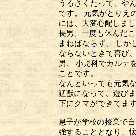
うるさくたって、やん
です。 元気がとりえ
には、大変心配しまし
長男、一度も休んだ
まねばならず。 しか
ならないときて喜び
男、 小児科でカルテ
ことです。
なんといっても元気
猛獣になって、遊びま
下にクマができてま
息子が学校の授業で自
強することとなり、