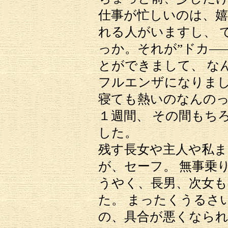
仕事が忙しいのは、
れる人がいますし、 
っか。それが”ドカ―
とができまして、 な
フルエンザになりまし
寝ても熱いのなんの
１週間、 その間もち
した。
残す長女や主人や私
が、セーフ。 無事乗
うやく、長男、次女も
た。 まったくうるさ
の、具合が悪くなられ