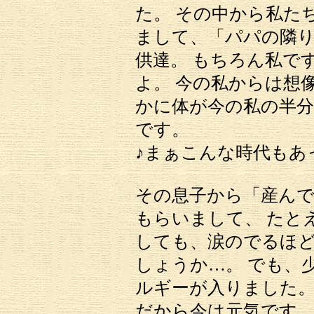
た。 その中から私た
まして、「パパの隣
供達。 もちろん私で
よ。 今の私からは想
かに体が今の私の半
です。
♪まぁこんな時代もあ
その息子から「産ん
もらいまして、 たと
しても、涙のでるほど
しょうか…。 でも、
ルギーが入りました
だから今は元気です