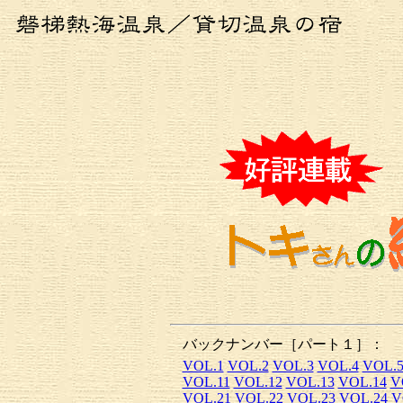
バックナンバー［パート１］：
VOL.1
VOL.2
VOL.3
VOL.4
VOL.
VOL.11
VOL.12
VOL.13
VOL.14
V
VOL.21
VOL.22
VOL.23
VOL.24
V