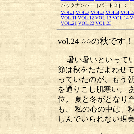
バックナンバー［パート２］：
VOL.1
VOL.2
VOL.3
VOL.4
VOL.
VOL.11
VOL.12
VOL.13
VOL.14
V
VOL.21
VOL.22
VOL.23
vol.24 ○○の秋です！
暑い暑いといってい
節は秋をただよわせて
っていたのが、もう
を通りこし肌寒い。 
位。 夏と冬がとなり
も。 私の心の中は、
しんでいられない現実