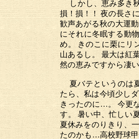
しかし、恵み多き秋
損！損！！ 夜の長さ
歓声あがる秋の大運
にそれに冬眠する動
め。 きのこに栗にリ
山あるし。 最大は紅
然の恵みですから凄
夏バテというのは夏
たら、私は今頃少しダ
きったのに…。 今更
す。 暑い中、忙しい
夏休みをのりきり、一
たのかも…高校野球甲