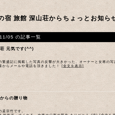
の宿 旅館 深山荘からちょっとお知ら
011/05 の記事一覧
荘 元気です(^^)
の繁盛記に掲載した写真の反響が大きかった、オーナーと女将の写
様からメールや電話を頂きました！
[全文を表示]
からの贈り物
の孟宗竹です。