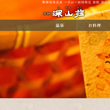
磐梯熱海温泉 一日お一組様限定 旅館 深山