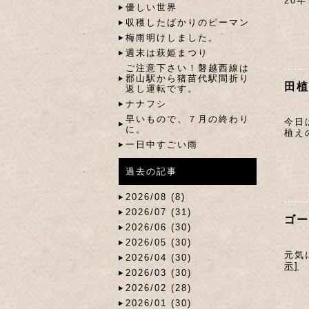
20
優しい世界
収穫したばかりのピーマン
梅雨明けしました。
週末は萩姫まつり
ご注意下さい！磐越西線は
郡山駅から猪苗代駅間折り
田植
返し運転です。
ナナフシ
早いもので、７月の終わり
今日
に。
植え
一日中すごい雨
過去の記事
2026/08 (8)
2026/07 (31)
ゴー
2026/06 (30)
2026/05 (30)
元気
2026/04 (30)
示]
2026/03 (30)
2026/02 (28)
2026/01 (30)