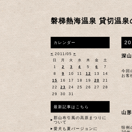
磐梯熱海温泉 貸切温泉
2
カレンダー
<
2011/05
>
深山
日
月
火
水
木
金
土
1
2
3
4
5
6
7
今回
8
9
10
11
12
13
14
お客
15
16
17
18
19
20
21
22
23
24
25
26
27
28
29
30
31
最新記事はこちら
山形
郡山布引風の高原まつりに
ついて
恒例
愛犬も夏バージョンに