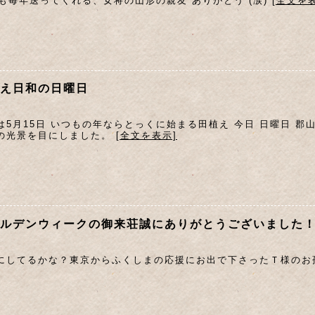
年も毎年送ってくれる、女将の山形の親友 ありがとう (涙)
[全文を
え日和の日曜日
は5月15日 いつもの年ならとっくに始まる田植え 今日 日曜日 郡
の光景を目にしました。
[全文を表示]
ルデンウィークの御来荘誠にありがとうございました
にしてるかな？東京からふくしまの応援にお出で下さったＴ様の