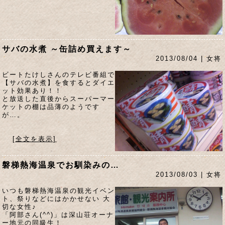
サバの水煮 ～缶詰め買えます～
2013/08/04 | 女将
ビートたけしさんのテレビ番組で
【サバの水煮】を食するとダイエ
ット効果あり！！
と放送した直後からスーパーマー
ケットの棚は品薄のようです
が…。
[全文を表示]
磐梯熱海温泉でお馴染みの…
2013/08/03 | 女将
いつも磐梯熱海温泉の観光イベン
ト、祭りなどにはかかせない 大
切な女性♪
「阿部さん(^^)」は深山荘オーナ
ー地元の同級生！