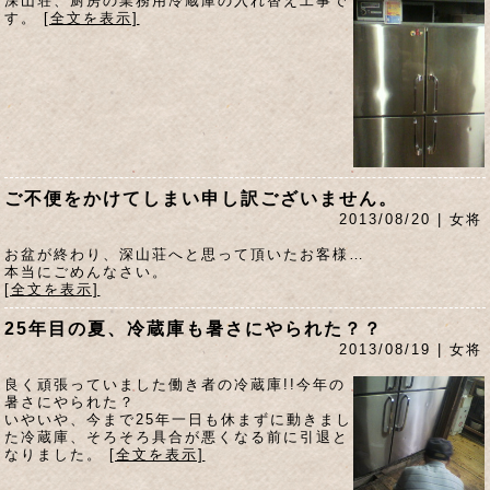
深山荘、厨房の業務用冷蔵庫の入れ替え工事で
す。
[全文を表示]
ご不便をかけてしまい申し訳ございません。
2013/08/20 | 女将
お盆が終わり、深山荘へと思って頂いたお客様…
本当にごめんなさい。
[全文を表示]
25年目の夏、冷蔵庫も暑さにやられた？？
2013/08/19 | 女将
良く頑張っていました働き者の冷蔵庫!!今年の
暑さにやられた？
いやいや、今まで25年一日も休まずに動きまし
た冷蔵庫、そろそろ具合が悪くなる前に引退と
なりました。
[全文を表示]