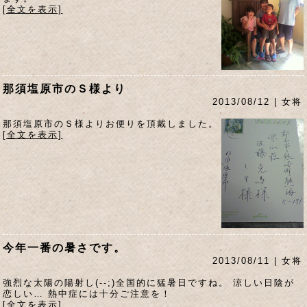
[全文を表示]
那須塩原市のＳ様より
2013/08/12 | 女将
那須塩原市のＳ様よりお便りを頂戴しました。
[全文を表示]
今年一番の暑さです。
2013/08/11 | 女将
強烈な太陽の陽射し(--;)全国的に猛暑日ですね。 涼しい日陰が
恋しい… 熱中症には十分ご注意を！
[全文を表示]