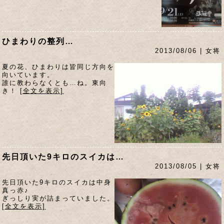
ひまわりの整列…
2013/08/06 | 女将
夏の花、ひまわりは皆同じ方向を
向いています。
誰に教わらなくとも…ね。東向
き！
[全文を表示]
先日頂いた9キロのスイカは…
2013/08/05 | 女将
先日頂いた9キロのスイカは中身
真っ赤♪
ぎっしり実が詰まっていました。
[全文を表示]