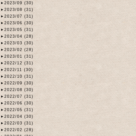
2023/09 (30)
2023/08 (31)
2023/07 (31)
2023/06 (30)
2023/05 (31)
2023/04 (28)
2023/03 (30)
2023/02 (28)
2023/01 (31)
2022/12 (31)
2022/11 (30)
2022/10 (31)
2022/09 (30)
2022/08 (30)
2022/07 (31)
2022/06 (30)
2022/05 (31)
2022/04 (30)
2022/03 (31)
2022/02 (28)