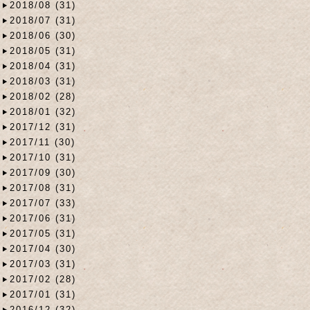
2018/08 (31)
2018/07 (31)
2018/06 (30)
2018/05 (31)
2018/04 (31)
2018/03 (31)
2018/02 (28)
2018/01 (32)
2017/12 (31)
2017/11 (30)
2017/10 (31)
2017/09 (30)
2017/08 (31)
2017/07 (33)
2017/06 (31)
2017/05 (31)
2017/04 (30)
2017/03 (31)
2017/02 (28)
2017/01 (31)
2016/12 (32)