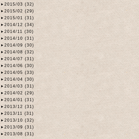
2015/03 (32)
2015/02 (29)
2015/01 (31)
2014/12 (34)
2014/11 (30)
2014/10 (31)
2014/09 (30)
2014/08 (32)
2014/07 (31)
2014/06 (30)
2014/05 (33)
2014/04 (30)
2014/03 (31)
2014/02 (29)
2014/01 (31)
2013/12 (31)
2013/11 (31)
2013/10 (32)
2013/09 (31)
2013/08 (31)