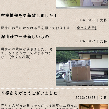
空室情報を更新致しました！
2013/08/25 | 女将
皆様にお目にかかれる日を願っております。
[全文を表示]
深山荘で一番新しいもの
2013/08/24 | 女将
厨房の冷蔵庫が届きました。 さ
て、さてどうやって収まるのか
な…
[全文を表示]
Ｓ様ありがとうございました！
2013/08/23 | 女将
赤ちゃんだったＲちゃんがもう三年生…抱っこ