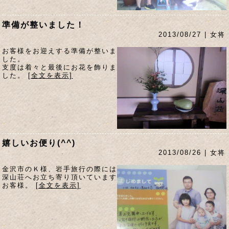
準備が整いました！
2013/08/27 | 女将
お客様をお迎えする準備が整いま
した。
支度は着々と最後にお花を飾りま
した。
[全文を表示]
嬉しいお便り(^^)
2013/08/26 | 女将
金沢市のＫ様、岩手旅行の際には
深山荘へお立ち寄り頂いています
お客様。
[全文を表示]