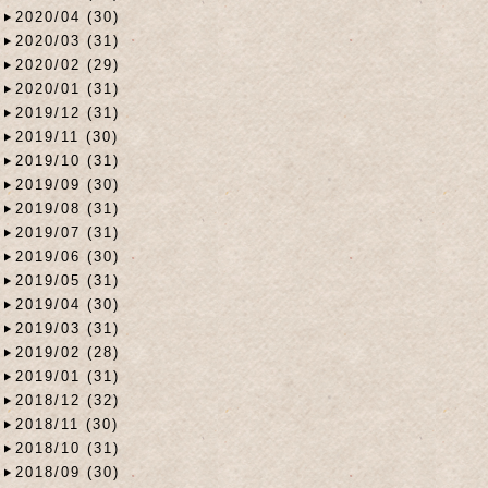
2020/04 (30)
2020/03 (31)
2020/02 (29)
2020/01 (31)
2019/12 (31)
2019/11 (30)
2019/10 (31)
2019/09 (30)
2019/08 (31)
2019/07 (31)
2019/06 (30)
2019/05 (31)
2019/04 (30)
2019/03 (31)
2019/02 (28)
2019/01 (31)
2018/12 (32)
2018/11 (30)
2018/10 (31)
2018/09 (30)