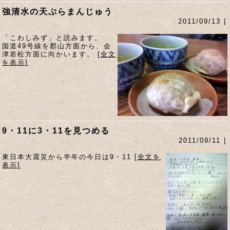
強清水の天ぷらまんじゅう
2011/09/13 |
「こわしみず」と読みます。
国道49号線を郡山方面から、会
津若松方面に向かいます。
[全文
を表示]
9・11に3・11を見つめる
2011/09/11 |
東日本大震災から半年の今日は9・11
[全文を
表示]