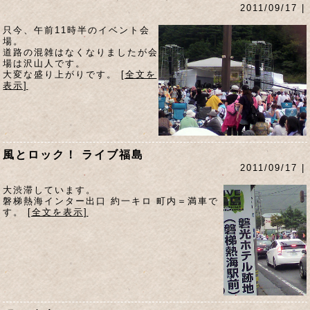
2011/09/17 |
只今、午前11時半のイベント会
場。
道路の混雑はなくなりましたが会
場は沢山人です。
大変な盛り上がりです。
[全文を
表示]
風とロック！ ライブ福島
2011/09/17 |
大渋滞しています。
磐梯熱海インター出口 約一キロ 町内＝満車で
す。
[全文を表示]