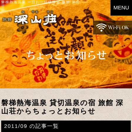
磐梯熱海温泉 一日お一組様限定 旅館 深山
荘
MENU
磐梯熱海温泉 貸切温泉の宿 旅館 深
山荘からちょっとお知らせ
2011/09 の記事一覧