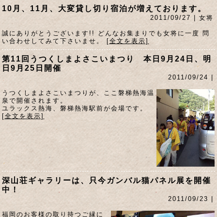
10月、11月、大変貸し切り宿泊が増えております。
2011/09/27 | 女将
誠にありがとうございます!! どんなお集まりでも女将に一度 問
い合わせしてみて下さいませ。
[全文を表示]
第11回うつくしまよさこいまつり 本日9月24日、明
日9月25日開催
2011/09/24 |
うつくしまよさこいまつりが、ここ磐梯熱海温
泉で開催されます。
ユラックス熱海、磐梯熱海駅前が会場です。
[全文を表示]
深山荘ギャラリーは、只今ガンバル猫パネル展を開催
中！
2011/09/23 |
福岡のお客様の取り持つご縁に