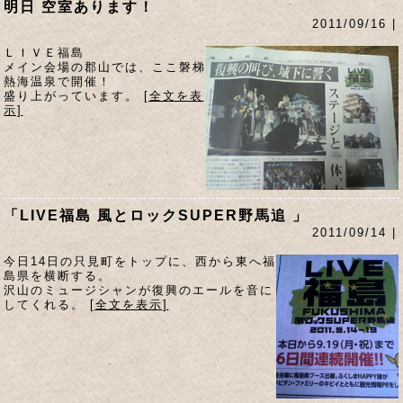
明日 空室あります！
2011/09/16 |
ＬＩＶＥ福島
メイン会場の郡山では、ここ磐梯
熱海温泉で開催！
盛り上がっています。
[全文を表
示]
「LIVE福島 風とロックSUPER野馬追 」
2011/09/14 |
今日14日の只見町をトップに、西から東へ福
島県を横断する。
沢山のミュージシャンが復興のエールを音に
してくれる。
[全文を表示]