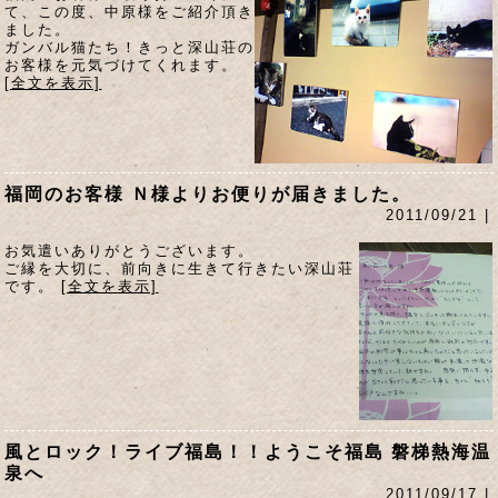
て、この度、中原様をご紹介頂き
ました。
ガンバル猫たち！きっと深山荘の
お客様を元気づけてくれます。
[全文を表示]
福岡のお客様 Ｎ様よりお便りが届きました。
2011/09/21 |
お気遣いありがとうございます。
ご縁を大切に、前向きに生きて行きたい深山荘
です。
[全文を表示]
風とロック！ライブ福島！！ようこそ福島 磐梯熱海温
泉へ
2011/09/17 |