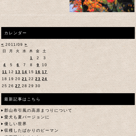
カレンダー
<
2011/09
>
日
月
火
水
木
金
土
1
2
3
4
5
6
7
8
9
10
11
12
13
14
15
16
17
18
19
20
21
22
23
24
25
26
27
28
29
30
最新記事はこちら
郡山布引風の高原まつりについて
愛犬も夏バージョンに
優しい世界
収穫したばかりのピーマン