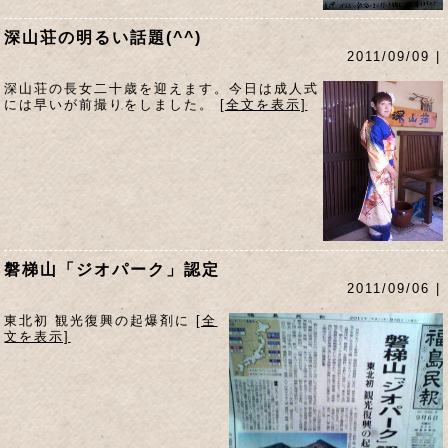
深山荘の明るい話題(^^)
2011/09/09 |
深山荘の長女二十歳を迎えます。今日は成人式
には早いが前撮りをしました。
[全文を表示]
磐梯山「ジオパーク」認定
2011/09/06 |
東北初 観光復興の起爆剤に
[全
文を表示]