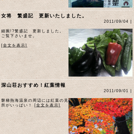
女将 繁盛記 更新いたしました。
2011/09/04 |
細腕!?繁盛記 更新しました。
ご覧下さいませ。
[全文を表示]
深山荘おすすめ！紅葉情報
2011/09/01 |
磐梯熱海温泉の周辺には紅葉の見
所がいっぱい！
[全文を表示]