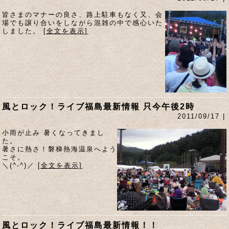
皆さまのマナーの良さ、路上駐車もなく又、会
場でも譲り合いをしながら混雑の中で感心いた
しました。
[全文を表示]
風とロック！ライブ福島最新情報 只今午後2時
2011/09/17 |
小雨が止み 暑くなってきまし
た。
暑さに熱さ！磐梯熱海温泉へよう
こそ。
＼(^-^)／
[全文を表示]
風とロック！ライブ福島最新情報！！