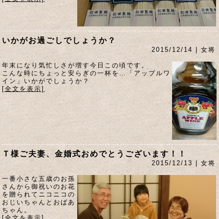
いかがお過ごしでしょうか？
2015/12/14 | 女将
年末になり気忙しさが増す今日この頃です。
こんな時にちょっと安らぎの一杯を…「アップルワ
イン」いかがでしょうか？
[全文を表示]
Ｔ様ご夫妻、金婚式おめでとうございます！！
2015/12/13 | 女将
一番小さな五歳のお孫
さんから御祝いのお花
を贈られてニコニコの
おじいちゃんとおばあ
ちゃん。
[全文を表示]