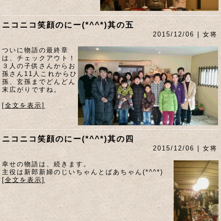
ニコニコ笑顔のにー(*^^*)其の五
2015/12/06 | 女将
ついに物語の最終章
は、チェックアウト！
３人の子供さんからお
孫さん11人これからひ
孫、玄孫までどんどん
末広がりですね。
[全文を表示]
ニコニコ笑顔のにー(*^^*)其の四
2015/12/06 | 女将
幸せの物語は、続きます。
主役は新郎新婦のじいちゃんとばあちゃん(*^^*)
[全文を表示]