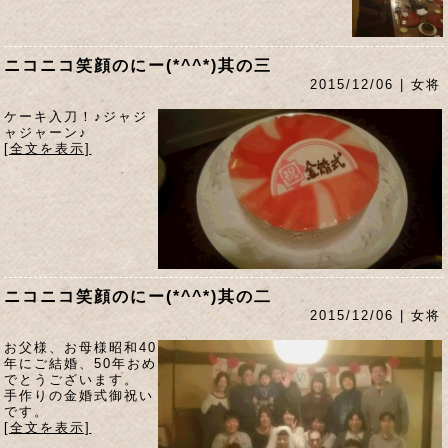
ニコニコ笑顔のにー(*^^*)其の三
2015/12/06 | 女将
ケーキ入刀！♪ジャジ
ャジャーン♪
[全文を表示]
ニコニコ笑顔のにー(*^^*)其の二
2015/12/06 | 女将
お父様、お母様昭和40
年にご結婚、50年おめ
でとうございます。
手作りの金婚式御祝い
です。
[全文を表示]