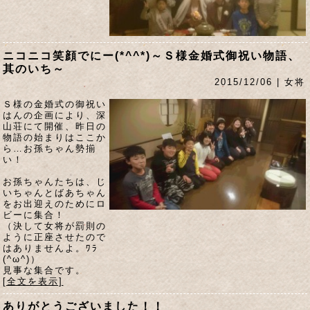
ニコニコ笑顔でにー(*^^*)～Ｓ様金婚式御祝い物語、
其のいち～
2015/12/06 | 女将
Ｓ様の金婚式の御祝い
はんの企画により、深
山荘にて開催、昨日の
物語の始まりはここか
ら…お孫ちゃん勢揃
い！
お孫ちゃんたちは、じ
いちゃんとばあちゃん
をお出迎えのためにロ
ビーに集合！
（決して女将が罰則の
ように正座させたので
はありませんよ。ﾜﾗ
(^ω^)）
見事な集合です。
[全文を表示]
ありがとうございました！！