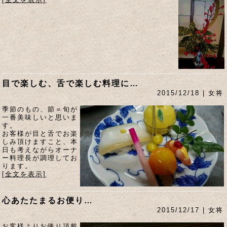
目で楽しむ、舌で楽しむ料理に…
2015/12/18 | 女将
季節のもの、節＝旬が
一番美味しいと思いま
す。
お客様が目と舌でお楽
しみ頂けますこと、本
日も考えながらオーナ
ー料理長が調理してお
ります。
[全文を表示]
心あたたまるお便り…
2015/12/17 | 女将
お客様よりお便り頂戴