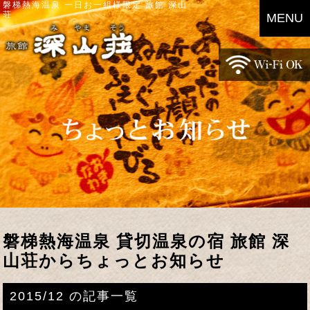
磐梯熱海温泉 一日お一組様限定 旅館 深山
荘
MENU
磐梯熱海温泉 貸切温泉の宿 旅館 深
山荘からちょっとお知らせ
2015/12 の記事一覧