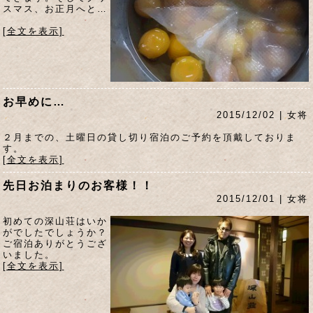
スマス、お正月へと…
[全文を表示]
お早めに…
2015/12/02 | 女将
２月までの、土曜日の貸し切り宿泊のご予約を頂戴しておりま
す。
[全文を表示]
先日お泊まりのお客様！！
2015/12/01 | 女将
初めての深山荘はいか
がでしたでしょうか？
ご宿泊ありがとうござ
いました。
[全文を表示]