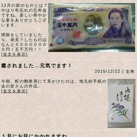
12月の節のものとは？
やはり年忘れの忘年会
ですね。楽しい和やか
な宴をありがとうござ
います。
掃除をしていました
ら、発見？したものは
なんと５００００００
０円！五千万円！！
[全文を表示]
癒されました…元気でます！
2015/12/22 | 女将
今朝、町の郵便局にて見かけたのは、地元絵手紙の
会の皆さんの作品。
[全文を表示]
１月にお目にかかれますね。