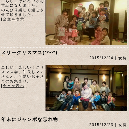
こちらこそいろいろお
世話になりました。
のんびり楽しく過ごさ
せて頂きました。
[全文を表示]
メリークリスマス(*^^*)
2015/12/24 | 女将
楽しい！楽しい！クリ
スマス会。仲良しママ
さんと、可愛いお子さ
まのお集まり。
[全文を表示]
年末にジャンボな忘れ物
2015/12/23 | 女将