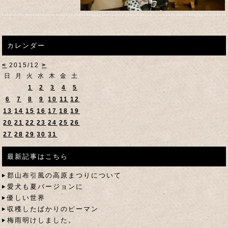
カレンダー
<
2015/12
>
日
月
火
水
木
金
土
1
2
3
4
5
6
7
8
9
10
11
12
13
14
15
16
17
18
19
20
21
22
23
24
25
26
27
28
29
30
31
最新記事はこちら
郡山布引風の高原まつりについて
愛犬も夏バージョンに
優しい世界
収穫したばかりのピーマン
梅雨明けしました。