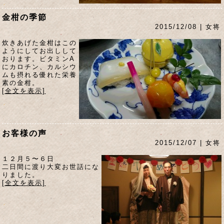
金柑の季節
2015/12/08 | 女将
炊きあげた金柑はこの
ようにしてお出しして
おります。ビタミンA
にカロチン、カルシウ
ムも摂れる優れた栄養
素の金柑。
[全文を表示]
お客様の声
2015/12/07 | 女将
１２月５〜６日
二日間に渡り大変お世話にな
りました。
[全文を表示]