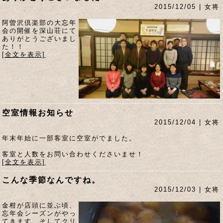
2015/12/05 | 女将
阿曽沢倶楽部の大忘年
会の開催を深山荘にて
ありがとうございまし
た！！
[全文を表示]
空室情報お知らせ
2015/12/04 | 女将
年末年始に一部客室に空室がでました。
客室と人数をお問い合わせくださいませ！
[全文を表示]
こんな季節なんですね。
2015/12/03 | 女将
金柑が店頭に並ぶ頃、
忘年会シーズンがやっ
てきます。そしてクリ