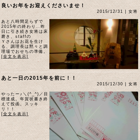
良いお年をお迎えくださいませ！
2015/12/31 | 女将
あと八時間足らずで
2015年の終わり…昨
日に引き続き女将は床
磨き、staffの
Ｙさんはお花を生け
る、調理長は黙々と調
理場でおせちの準備。
[全文を表示]
あと一日の2015年を前に！！
2015/12/30 | 女将
やったー♪＼(^_^)／目
標達成。年賀状書き終
えて投函。スッキ
リ！！
[全文を表示]