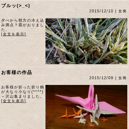
ブルッ(>_<)
2015/12/10 | 女将
夕べから朝方の冷え込
み満点？霜がおりまし
た。
[全文を表示]
お客様の作品
2015/12/09 | 女将
お客様が折った折り鶴
が大なり小なり(*^^*)
～沢山集まりました。
[全文を表示]