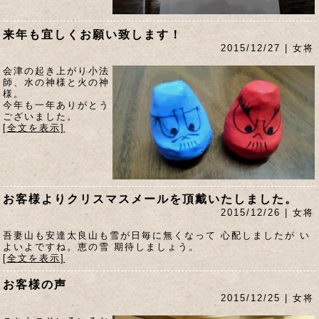
来年も宜しくお願い致します！
2015/12/27 | 女将
会津の起き上がり小法
師、水の神様と火の神
様。
今年も一年ありがとう
ございました。
[全文を表示]
お客様よりクリスマスメールを頂戴いたしました。
2015/12/26 | 女将
吾妻山も安達太良山も雪が日毎に無くなって 心配しましたが い
よいよですね。恵の雪 期待しましょう。
[全文を表示]
お客様の声
2015/12/25 | 女将