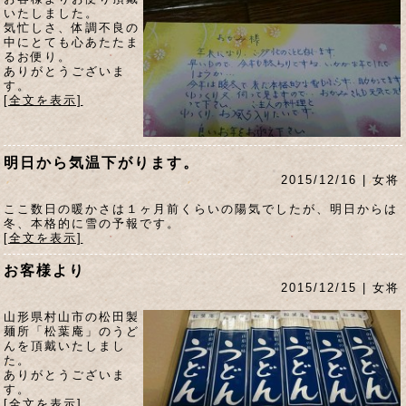
いたしました。
気忙しさ、体調不良の
中にとても心あたたま
るお便り。
ありがとうございま
す。
[全文を表示]
明日から気温下がります。
2015/12/16 | 女将
ここ数日の暖かさは１ヶ月前くらいの陽気でしたが、明日からは
冬、本格的に雪の予報です。
[全文を表示]
お客様より
2015/12/15 | 女将
山形県村山市の松田製
麺所「松葉庵」のうど
んを頂戴いたしまし
た。
ありがとうございま
す。
[全文を表示]