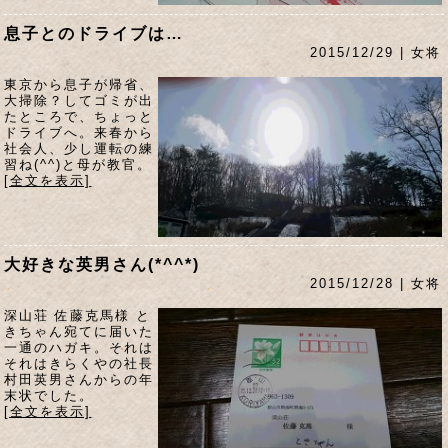
息子とのドライブは…
2015/12/29 | 女将
東京から息子が帰省、
大掃除？してゴミが出
たところで、ちょっと
ドライブへ。来春から
社会人、少し運転の練
習ね(^^)と母が教官。
[全文を表示]
大好きな英男さん(*^^*)
2015/12/28 | 女将
深山荘 佐藤克馬様 と
きちゃん宛てに届いた
一通のハガキ。それは
それはきらくやの社長
村田英男さんからの年
末状でした。
[全文を表示]