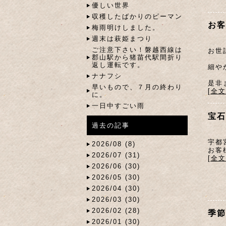
優しい世界
収穫したばかりのピーマン
お客
梅雨明けしました。
週末は萩姫まつり
ご注意下さい！磐越西線は
お世
郡山駅から猪苗代駅間折り
返し運転です。
細や
ナナフシ
是非
早いもので、７月の終わり
[全
に。
一日中すごい雨
宝石
過去の記事
宇都
2026/08 (8)
お客
2026/07 (31)
[全
2026/06 (30)
2026/05 (30)
2026/04 (30)
2026/03 (30)
2026/02 (28)
季節
2026/01 (30)