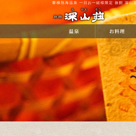
磐梯熱海温泉 一日お一組様限定 旅館 深山