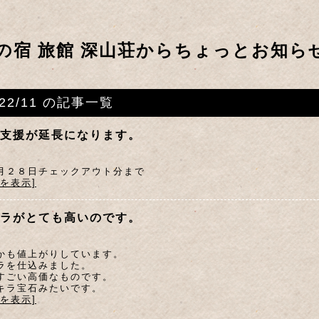
の宿 旅館 深山荘からちょっとお知ら
022/11 の記事一覧
支援が延長になります。
月２８日チェックアウト分まで
文を表示]
ラがとても高いのです。
かも値上がりしています。
ラを仕込みました。
すごい高価なものです。
キラ宝石みたいです。
文を表示]