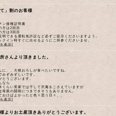
て」割のお客様
チン接種証明書
の方は2回目
の方は3回目
証明できる運転免許証など必ずご提示くださいますよう。
ックイン時すぐに出せるようにご持参くださいませ。
文を表示]
所さんより頂きました。
んに、、大根おろしが食べたいですね。
でみずみずしいです。
がとうございます。
もなら
本くらい実家では干して沢庵をこさえていますが
は母親の闘病につきできそうもありません。
ておけばよかったと色々思う日々、、
文を表示]
様よりお土産頂きありがとうございます。