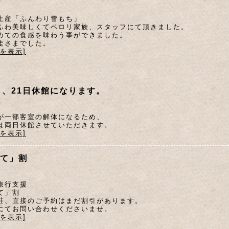
土産「ふんわり雪もち」
ふわ美味しくてペロリ家族、スタッフにて頂きました。
めての食感を味わう事ができました。
走さまでした。
文を表示]
日、21日休館になります。
が一部客室の解体になるため、
は両日休館させていただきます。
文を表示]
て」割
旅行支援
て」割
荘、直接のご予約はまだ割引があります。
にてお問い合わせくださいませ。
文を表示]