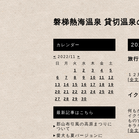
磐梯熱海温泉 貸切温泉
2
カレンダー
<
2022/11
>
旅行
日
月
火
水
木
金
土
1
2
3
4
5
１２
6
7
8
9
10
11
12
[全
13
14
15
16
17
18
19
20
21
22
23
24
25
26
イク
27
28
29
30
何も
最新記事はこちら
イク
もの
郡山布引風の高原まつりに
キラ
ついて
[全
愛犬も夏バージョンに