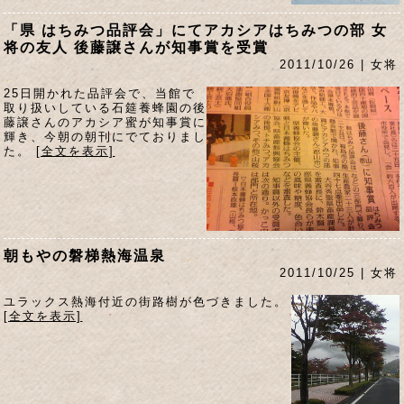
「県 はちみつ品評会」にてアカシアはちみつの部 女
将の友人 後藤譲さんが知事賞を受賞
2011/10/26 | 女将
25日開かれた品評会で、当館で
取り扱いしている石筵養蜂園の後
藤譲さんのアカシア蜜が知事賞に
輝き、今朝の朝刊にでておりまし
た。
[全文を表示]
朝もやの磐梯熱海温泉
2011/10/25 | 女将
ユラックス熱海付近の街路樹が色づきました。
[全文を表示]