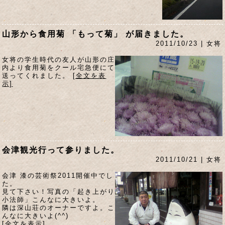
山形から食用菊 「もって菊」 が届きました。
2011/10/23 | 女将
女将の学生時代の友人が山形の庄
内より食用菊をクール宅急便にて
送ってくれました。
[全文を表
示]
会津観光行って参りました。
2011/10/21 | 女将
会津 漆の芸術祭2011開催中でし
た。
見て下さい！写真の「起き上がり
小法師」こんなに大きいよ。
隣は深山荘のオーナーですよ。こ
んなに大きいよ(^^)
[全文を表示]