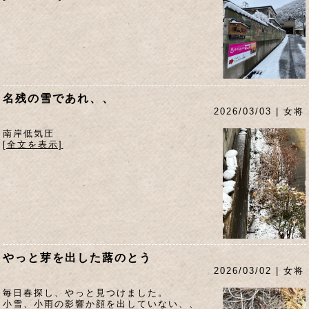
名残の雪であれ、、
2026/03/03 | 女将
南岸低気圧
[全文を表示]
やっと芽を出した蕗のとう
2026/03/02 | 女将
毎日春探し、やっと見つけました。
小雪、小雨の影響か顔を出していない、、