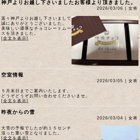
神戸よりお越し下さいましたお客様より頂きました。
2026/03/06 | 女将
遥々神戸よりお越し下さいまして
誠にありがとうございました。
美味しい濃厚なチョコレートムー
スを頂きました。
[全文を表示]
空室情報
2026/03/05 | 女将
５月末日までご案内いたします。
どうぞどうぞお問い合わせくださいませ。
[全文を表示]
昨夜からの雪
2026/03/04 | 女将
大雪の予報でしたが約１５センチ
湿った重い雪となりました。
[全文を表示]