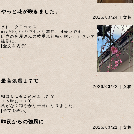
やっと花が咲きました。
2026/03/24 | 女将
水仙、クロッカス
雨が少ないので小さな花芽。可愛いです。
町内の魚屋さんの枝垂れ紅梅が咲いたときいて
撮影に。
[全文を表示]
最高気温１７℃
2026/03/22 | 女将
朝は０℃冷え込みましたが
１５時に１７℃
風がなく穏やかな一日になりました。
[全文を表示]
昨夜からの強風に
2026/03/21 | 女将