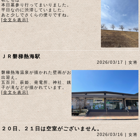
本日墓参り行ってまいりました。
平日なのに渋滞していました。
あと少しでさくらの便りですね。
[全文を表示]
ＪＲ磐梯熱海駅
2026/03/17 | 女将
磐梯熱海温泉が描かれた壁画がお
出迎え。
五百川、萩姫、発電所、神社、銚
子が滝などが描かれています。
[全文を表示]
２０日、２１日は空室がございません。
2026/03/16 | 女将