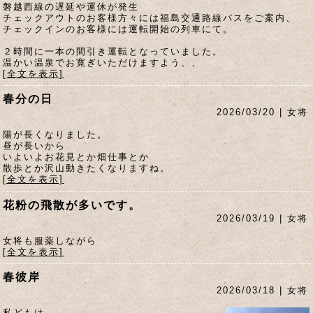
磐越西線の遅延や運休が発生
チェックアウトのお客様方々には福島交通路線バスをご案内、
チェックインのお客様には運転開始の列車にて。
２時間に一本の間引き運転となっていました。
温かい温泉でお寛ぎいただけますよう、、
[全文を表示]
春分の日
2026/03/20 | 女将
陽が長くなりました。
昼が長いから
いよいよお花見とか畑仕事とか
散歩とか沢山動きたくなりますね。
[全文を表示]
花粉の飛散が多いです。
2026/03/19 | 女将
女将も服薬しながら
[全文を表示]
春彼岸
2026/03/18 | 女将
私どもは