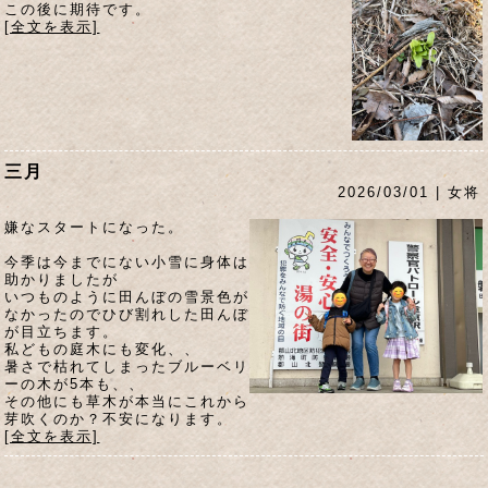
この後に期待です。
[全文を表示]
三月
2026/03/01 | 女将
嫌なスタートになった。
今季は今までにない小雪に身体は
助かりましたが
いつものように田んぼの雪景色が
なかったのでひび割れした田んぼ
が目立ちます。
私どもの庭木にも変化、、
暑さで枯れてしまったブルーベリ
ーの木が5本も、、
その他にも草木が本当にこれから
芽吹くのか？不安になります。
[全文を表示]