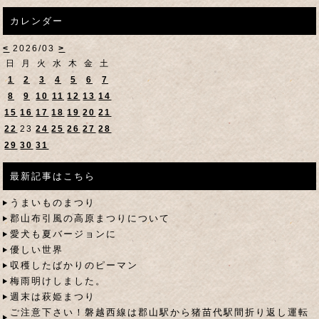
カレンダー
<
2026/03
>
日
月
火
水
木
金
土
1
2
3
4
5
6
7
8
9
10
11
12
13
14
15
16
17
18
19
20
21
22
23
24
25
26
27
28
29
30
31
最新記事はこちら
うまいものまつり
郡山布引風の高原まつりについて
愛犬も夏バージョンに
優しい世界
収穫したばかりのピーマン
梅雨明けしました。
週末は萩姫まつり
ご注意下さい！磐越西線は郡山駅から猪苗代駅間折り返し運転