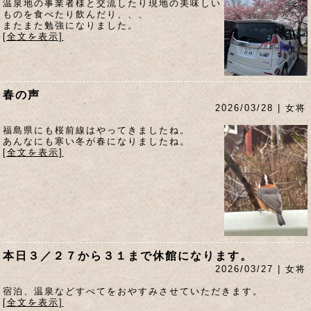
温泉地の事業者様と交流したり現地の美味しい
ものを食べたり飲んだり、、、
またまた勉強になりました。
[全文を表示]
春の声
2026/03/28 | 女将
福島県にも桜前線はやってきましたね。
あんなにも寒い冬が春になりましたね。
[全文を表示]
本日３／２７から３１まで休館になります。
2026/03/27 | 女将
宿泊、温泉などすべてをおやすみさせていただきます。
[全文を表示]