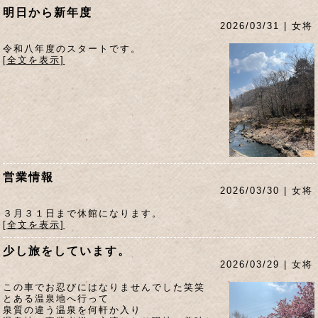
明日から新年度
2026/03/31 | 女将
令和八年度のスタートです。
[全文を表示]
営業情報
2026/03/30 | 女将
３月３１日まで休館になります。
[全文を表示]
少し旅をしています。
2026/03/29 | 女将
この車でお忍びにはなりませんでした笑笑
とある温泉地へ行って
泉質の違う温泉を何軒か入り