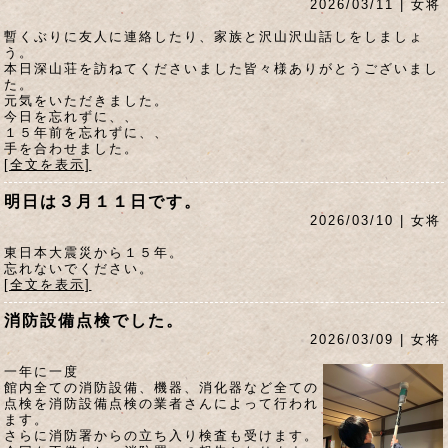
2026/03/11 | 女将
暫くぶりに友人に連絡したり、家族と沢山沢山話しをしましょ
う。
本日深山荘を訪ねてくださいました皆々様ありがとうございまし
た。
元気をいただきました。
今日を忘れずに、、
１５年前を忘れずに、、
手を合わせました。
[全文を表示]
明日は３月１１日です。
2026/03/10 | 女将
東日本大震災から１５年。
忘れないでください。
[全文を表示]
消防設備点検でした。
2026/03/09 | 女将
一年に一度
館内全ての消防設備、機器、消化器など全ての
点検を消防設備点検の業者さんによって行われ
ます。
さらに消防署からの立ち入り検査も受けます。