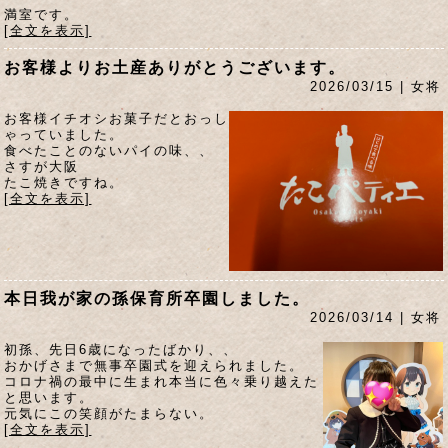
満室です。
[全文を表示]
お客様よりお土産ありがとうございます。
2026/03/15 | 女将
お客様イチオシお菓子だとおっし
ゃっていました。
食べたことのないパイの味、、
さすが大阪
たこ焼きですね。
[全文を表示]
本日我が家の孫保育所卒園しました。
2026/03/14 | 女将
初孫、先日6歳になったばかり、、
おかげさまで無事卒園式を迎えられました。
コロナ禍の最中に生まれ本当に色々乗り越えた
と思います。
元気にこの笑顔がたまらない。
[全文を表示]