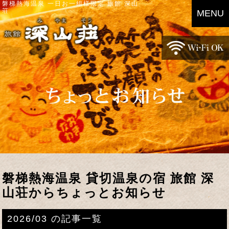
磐梯熱海温泉 一日お一組様限定 旅館 深山
荘
MENU
磐梯熱海温泉 貸切温泉の宿 旅館 深
山荘からちょっとお知らせ
2026/03 の記事一覧