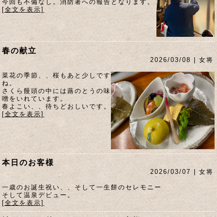
今回も不備なし。消防署への報告となります。
[全文を表示]
春の献立
2026/03/08 | 女将
菜花の季節、、桜もあと少しです
ね。
さくら饅頭の中には蕗のとうの味
噌をいれています。
春よこい、、待ちどおしいです。
[全文を表示]
本日のお客様
2026/03/07 | 女将
一歳のお誕生祝い、、そして一生餅のセレモニー
そして温泉デビュー。
[全文を表示]