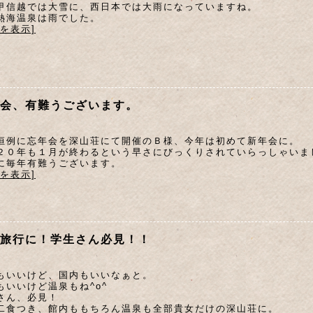
甲信越では大雪に、西日本では大雨になっていますね。
熱海温泉は雨でした。
文を表示]
会、有難うございます。
恒例に忘年会を深山荘にて開催のＢ様、今年は初めて新年会に。
２０年も１月が終わるという早さにびっくりされていらっしゃいま
に毎年有難うございます。
文を表示]
旅行に！学生さん必見！！
もいいけど、国内もいいなぁと。
もいいけど温泉もね^o^
さん、必見！
二食つき、館内ももちろん温泉も全部貴女だけの深山荘に。