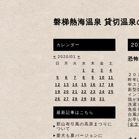
磐梯熱海温泉 貸切温泉
2
カレンダー
<
2020/01
>
恐怖
日
月
火
水
木
金
土
1
2
3
4
２０
5
6
7
8
9
10
11
昨年
年ス
12
13
14
15
16
17
18
新型
19
20
21
22
23
24
25
イン
26
27
28
29
30
31
我が
洗濯
免疫
最新記事はこちら
台風
お辛
郡山布引風の高原まつりに
[全
ついて
愛犬も夏バージョンに