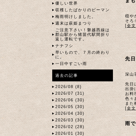
まも
優しい世界
収穫したばかりのピーマン
穏や
梅雨明けしました。
そろ
週末は萩姫まつり
[全
ご注意下さい！磐越西線は
郡山駅から猪苗代駅間折り
返し運転です。
ナナフシ
早いもので、７月の終わり
に。
先日
一日中すごい雨
深山
過去の記事
先日
2026/08 (8)
出掛
2026/07 (31)
お料
色々
2026/06 (30)
また
2026/05 (30)
[全
2026/04 (30)
2026/03 (30)
雨で
2026/02 (28)
2026/01 (30)