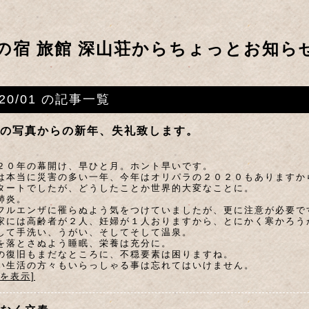
の宿 旅館 深山荘からちょっとお知ら
020/01 の記事一覧
の写真からの新年、失礼致します。
２０年の幕開け、早ひと月。ホント早いです。
は本当に災害の多い一年、今年はオリパラの２０２０もありますか
タートでしたが、どうしたことか世界的大変なことに。
肺炎。
フルエンザに罹らぬよう気をつけていましたが、更に注意が必要で
家には高齢者が２人、妊婦が１人おりますから、とにかく寒かろう
して手洗い、うがい、そしてそして温泉。
を落とさぬよう睡眠、栄養は充分に。
の復旧もまだなところに、不穏要素は困りますね。
い生活の方々もいらっしゃる事は忘れてはいけません。
文を表示]