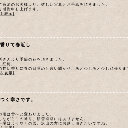
ご宿泊のお客様より、嬉しい写真とお手紙を頂きました。
り感謝申し上げます。
文を表示]
香りて春近し
所さんより季節の花を頂きました。
に紅梅。
の甘い香りに春の目覚めと言い聞かせ、あと少しあと少し頑張りま
文を表示]
つく寒さです。
の雨は雪へと変わりました。
しながらこの通り、積雪道路にはありません。
ー場はようやくの雪、沢山の方にお越し頂きたいですね。
文を表示]