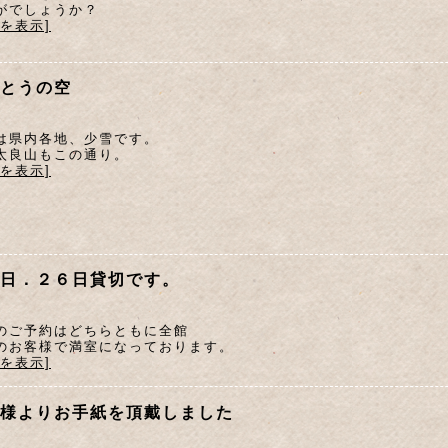
がでしょうか？
文を表示]
とうの空
は県内各地、少雪です。
太良山もこの通り。
文を表示]
日．２６日貸切です。
のご予約はどちらともに全館
のお客様で満室になっております。
文を表示]
様よりお手紙を頂戴しました