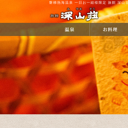
磐梯熱海温泉 一日お一組様限定 旅館 深山