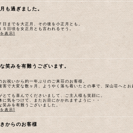
月も過ぎました。
７日までを大正月、その後を小正月とも。
１５日頃を女正月とも言われるそう。
文を表示]
な笑みを有難うございます。
のお祝いから約一年ぶりのご来荘のお客様。
被害で大変な数ヶ月、ようやく落ち着いたとの事で、深山荘へとお
がとても喜んでくださいまして、ご主人様も笑顔に。
体に気をつけて、またお目にかかれますように・・
な笑みを有難うございました。
文を表示]
きからのお客様