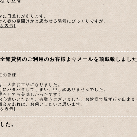
なく立春
かに日差しがあります。
そろ春の幕開けかと思わせる陽気にびっくりですが。
文を表示]
全館貸切のご利用のお客様よりメールを頂戴致しまし
荘の皆様
は、大変お世話になりました。
けにバタバタしてしまい、申し訳ありませんでした。
理もとても美味しかったです！
お心遣いいただき、有難うございました。お陰様で親孝行が出来ま
機会があれば、お伺いしたいと思います。
文を表示]
した。