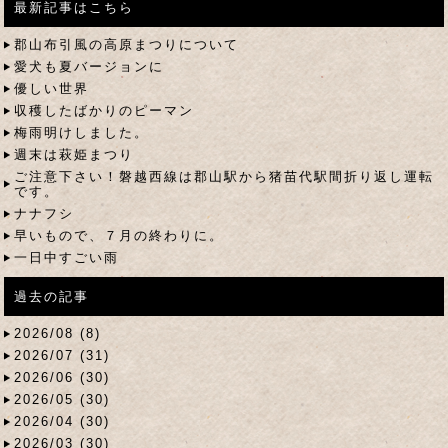
最新記事はこちら
郡山布引風の高原まつりについて
愛犬も夏バージョンに
優しい世界
収穫したばかりのピーマン
梅雨明けしました。
週末は萩姫まつり
ご注意下さい！磐越西線は郡山駅から猪苗代駅間折り返し運転
です。
ナナフシ
早いもので、７月の終わりに。
一日中すごい雨
過去の記事
2026/08 (8)
2026/07 (31)
2026/06 (30)
2026/05 (30)
2026/04 (30)
2026/03 (30)