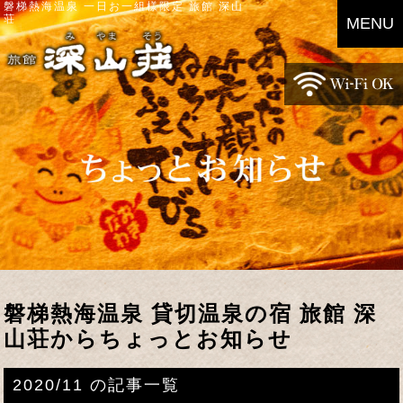
磐梯熱海温泉 一日お一組様限定 旅館 深山
荘
MENU
磐梯熱海温泉 貸切温泉の宿 旅館 深
山荘からちょっとお知らせ
2020/11 の記事一覧