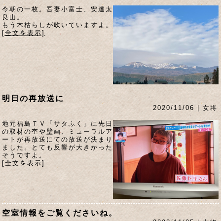
今朝の一枚。吾妻小富士、安達太
良山。
もう木枯らしが吹いていますよ。
[全文を表示]
明日の再放送に
2020/11/06 | 女将
地元福島ＴＶ「サタふく」に先日
の取材の杢や壁画、ミューラルア
ートが再放送にての放送が決まり
ました。とても反響が大きかった
そうですよ。
[全文を表示]
空室情報をご覧くださいね。