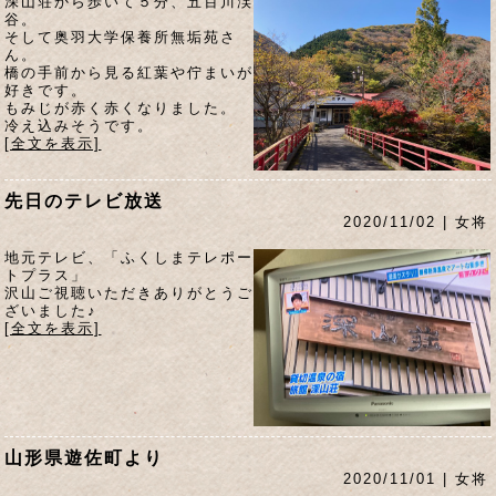
深山荘から歩いて５分、五百川渓
谷。
そして奥羽大学保養所無垢苑さ
ん。
橋の手前から見る紅葉や佇まいが
好きです。
もみじが赤く赤くなりました。
冷え込みそうです。
[全文を表示]
先日のテレビ放送
2020/11/02 | 女将
地元テレビ、「ふくしまテレポー
トプラス」
沢山ご視聴いただきありがとうご
ざいました♪
[全文を表示]
山形県遊佐町より
2020/11/01 | 女将