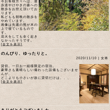
今お客様方々へは、遊
歩道やけやきの森への
散歩をお控え頂いてお
ります。
私どもも朝晩の散歩を
やめています。
画像は先週の熊が木の
上で寝ているもので
す。
花火をしても全く起き
なかったそうです。
[全文を表示]
のんびり、ゆったりと。
2020/11/10 | 女将
貸切。一日お一組様限定の宿泊。
豪華さも素晴らしい備わった設備もございませ
んが、
どこよりも小さいが故に貸切だけは、、、
[全文を表示]