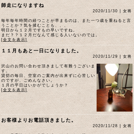
師走になりますね
2020/11/30 | 女将
毎年毎年時間の経つことが早まるのは、また一つ歳を重ねると言
うことか？気を揉むことも、、、
明日から１２月ですもの早いですね。
まだ？？１２月だなんて感じる人いないのでは。
[全文を表示]
１１月もあと一日になりました。
2020/11/29 | 女将
沢山のお問い合わせ頂きまして有難うございま
す。
貸切の毎日、空室のご案内が出来ずに心苦しい
のですが、ごめんなさい。
１月の平日はいかがでしょうか？
[全文を表示]
お客様よりお電話頂きました。
2020/11/28 | 女将