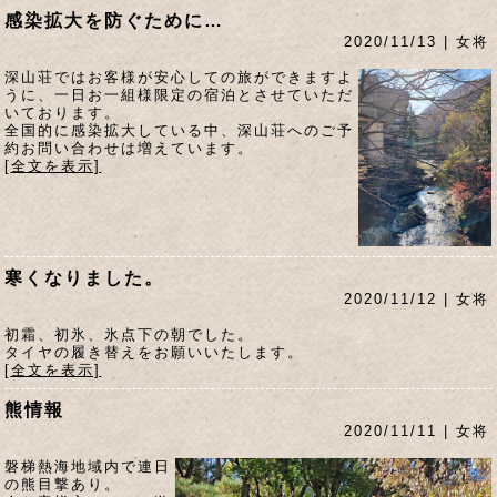
感染拡大を防ぐために…
2020/11/13 | 女将
深山荘ではお客様が安心しての旅ができますよ
うに、一日お一組様限定の宿泊とさせていただ
いております。
全国的に感染拡大している中、深山荘へのご予
約お問い合わせは増えています。
[全文を表示]
寒くなりました。
2020/11/12 | 女将
初霜、初氷、氷点下の朝でした。
タイヤの履き替えをお願いいたします。
[全文を表示]
熊情報
2020/11/11 | 女将
磐梯熱海地域内で連日
の熊目撃あり。