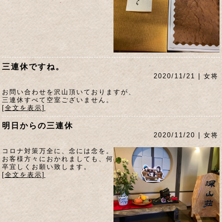
三連休ですね。
2020/11/21 | 女将
お問い合わせを沢山頂いておりますが、
三連休すべて空室ございません。
[全文を表示]
明日からの三連休
2020/11/20 | 女将
コロナ対策万全に、念には念を。
お客様方々におかれましても、何
卒宜しくお願い致します。
[全文を表示]