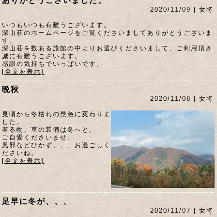
ありがとうございました。
2020/11/09 | 女将
いつもいつも有難うございます。
深山荘のホームページをご覧くださいましてありがとうございま
す。
深山荘を数ある旅館の中よりお選びくださいまして、ご利用頂き
誠に有難うございます。
感謝の気持ちでいっぱいです。
[全文を表示]
晩秋
2020/11/08 | 女将
見頃から冬枯れの景色に変わりま
した。
着る物、車の装備は冬へと。
ご自愛くださいませ。
風邪などひかず、、、お過ごしく
ださいね。
[全文を表示]
足早に冬が、、、
2020/11/07 | 女将