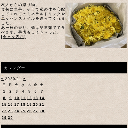
友人からの贈り物。
食菊に里芋、そして私の体を心配
してくれてのミネラルドリンクや
エッセンスオイルを送ってくれま
した。
あー秋の香り、菊は早速茹でて食
べます。芋煮もしよう～っと。
[全文を表示]
カレンダー
<
2020/11
>
日
月
火
水
木
金
土
1
2
3
4
5
6
7
8
9
10
11
12
13
14
15
16
17
18
19
20
21
22
23
24
25
26
27
28
29
30