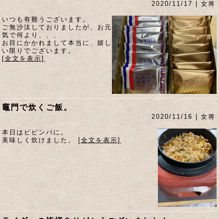
2020/11/17 | 女将
いつも有難うございます。
ご無沙汰しておりましたが、お元
気で何より、、、
お目にかかれまして本当に、嬉し
い限りでございます。
[全文を表示]
竈門で炊くご飯。
2020/11/16 | 女将
本日はビビンバに。
美味しく炊けました。
[全文を表示]