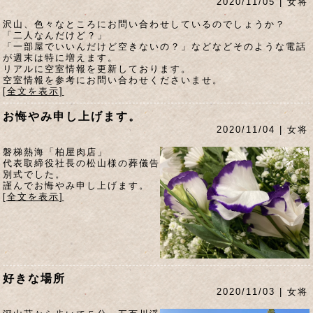
2020/11/05 | 女将
沢山、色々なところにお問い合わせしているのでしょうか？
「二人なんだけど？」
「一部屋でいいんだけど空きないの？」などなどそのような電話
が週末は特に増えます。
リアルに空室情報を更新しております。
空室情報を参考にお問い合わせくださいませ。
[全文を表示]
お悔やみ申し上げます。
2020/11/04 | 女将
磐梯熱海「柏屋肉店」
代表取締役社長の松山様の葬儀告
別式でした。
謹んでお悔やみ申し上げます。
[全文を表示]
好きな場所
2020/11/03 | 女将