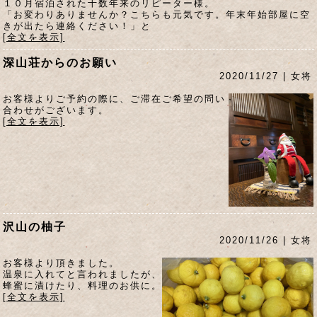
１０月宿泊された十数年来のリピーター様。
「お変わりありませんか？こちらも元気です。年末年始部屋に空
きが出たら連絡ください！」と
[全文を表示]
深山荘からのお願い
2020/11/27 | 女将
お客様よりご予約の際に、ご滞在ご希望の問い
合わせがございます。
[全文を表示]
沢山の柚子
2020/11/26 | 女将
お客様より頂きました。
温泉に入れてと言われましたが、
蜂蜜に漬けたり、料理のお供に。
[全文を表示]