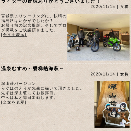
ライダーの皆様ありがとうございました！
2020/11/15 | 女将
宮城県よりツーリングに。快晴の
福島路はいかがでしたか？
お帰り前の記念撮影、そしてブロ
グ掲載をご快諾頂きました。
[全文を表示]
温泉むすめ～磐梯熱海萩～
2020/11/14 | 女将
深山荘バージョン、
らぐほのえりか先生に描いて頂きました。
先ずは深山荘にてお披露目。
杢へは私と毎日出勤します。
[全文を表示]