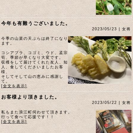
今年も有難うございました。
2023/05/23 | 女将
今季の山菜の天ぷらは終了になり
ます。
コシアブラ、コゴミ、ウド、孟宗
筍、季節が早くなり大変です。
収穫をして届けてくれた友人、知
人、食してくださいましたお客
様、
そしてそして山の恵みに感謝し
て。
[全文を表示]
お客様より頂きました。
2023/05/22 | 女将
私もまた浪江町伺わせて頂きます。
行って食べて応援です！！
[全文を表示]