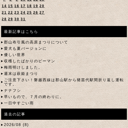
14
15
16
17
18
19
20
21
22
23
24
25
26
27
28
29
30
31
最新記事はこちら
郡山布引風の高原まつりについて
愛犬も夏バージョンに
優しい世界
収穫したばかりのピーマン
梅雨明けしました。
週末は萩姫まつり
ご注意下さい！磐越西線は郡山駅から猪苗代駅間折り返し運転
です。
ナナフシ
早いもので、７月の終わりに。
一日中すごい雨
過去の記事
2026/08 (8)