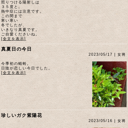
照りつける陽射しは
３５度と。
熱中症には注意です。
この間まで
寒い寒い
冬でしたが、
いきなり真夏です。
ご自愛くださいね。
[全文を表示]
真夏日の今日
2023/05/17 | 女将
今季初の蜻蛉。
日陰が恋しい今日でした。
[全文を表示]
珍しいガク紫陽花
2023/05/16 | 女将