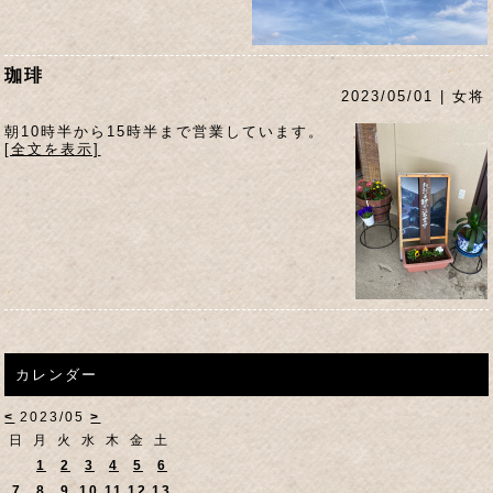
珈琲
2023/05/01 | 女将
朝10時半から15時半まで営業しています。
[全文を表示]
カレンダー
<
2023/05
>
日
月
火
水
木
金
土
1
2
3
4
5
6
7
8
9
10
11
12
13