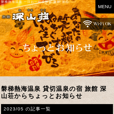
磐梯熱海温泉 一日お一組様限定 旅館 深山
荘
MENU
磐梯熱海温泉 貸切温泉の宿 旅館 深
山荘からちょっとお知らせ
2023/05 の記事一覧