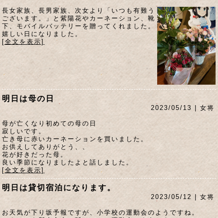
長女家族、長男家族、次女より「いつも有難う
ございます。」と紫陽花やカーネーション、靴
下、モバイルバッテリーを贈ってくれました。
嬉しい日になりました。
[全文を表示]
明日は母の日
2023/05/13 | 女将
母が亡くなり初めての母の日
寂しいです。
亡き母に赤いカーネーションを買いました。
お供えしてありがとう、、
花が好きだった母。
良い季節になりましたよと話しました。
[全文を表示]
明日は貸切宿泊になります。
2023/05/12 | 女将
お天気が下り坂予報ですが、小学校の運動会のようですね。