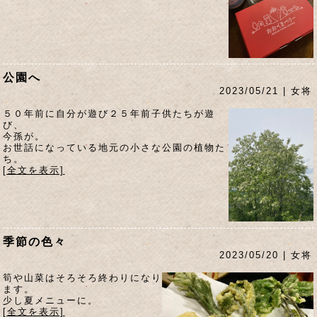
公園へ
2023/05/21 | 女将
５０年前に自分が遊び２５年前子供たちが遊
び、
今孫が。
お世話になっている地元の小さな公園の植物た
ち。
[全文を表示]
季節の色々
2023/05/20 | 女将
筍や山菜はそろそろ終わりになり
ます。
少し夏メニューに。
[全文を表示]