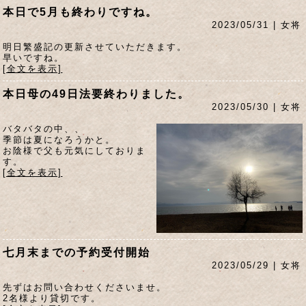
本日で5月も終わりですね。
2023/05/31 | 女将
明日繁盛記の更新させていただきます。
早いですね。
[全文を表示]
本日母の49日法要終わりました。
2023/05/30 | 女将
バタバタの中、、
季節は夏になろうかと。
お陰様で父も元気にしておりま
す。
[全文を表示]
七月末までの予約受付開始
2023/05/29 | 女将
先ずはお問い合わせくださいませ。
2名様より貸切です。