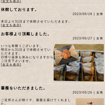
[全文を表示]
休館しております。
2023/05/28 | 女将
本日より31日まで休館させていただきます。
[全文を表示]
お客様より頂戴しました。
2023/05/27 | 女将
いつも有難うございます。
明日から31日まで休館させてい
ただきます。
日帰り温泉も休みになりますから
ご注意下さいませ。
[全文を表示]
薔薇をいただきました。
2023/05/26 | 女将
ご近所さんが朝イチ、薔薇を届けてくれまし
た。