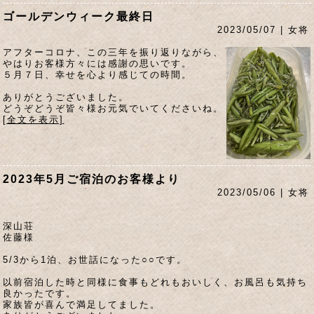
ゴールデンウィーク最終日
2023/05/07 | 女将
アフターコロナ、この三年を振り返りながら、
やはりお客様方々には感謝の思いです。
５月７日、幸せを心より感じての時間。
ありがとうございました。
どうぞどうぞ皆々様お元気でいてくださいね。
[全文を表示]
2023年5月ご宿泊のお客様より
2023/05/06 | 女将
深山荘
佐藤様
5/3から1泊、お世話になった○○です。
以前宿泊した時と同様に食事もどれもおいしく、お風呂も気持ち
良かったです。
家族皆が喜んで満足してました。