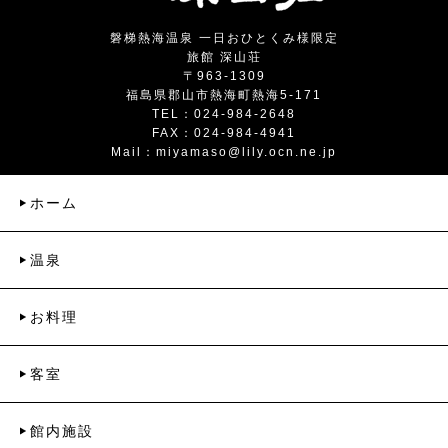
磐梯熱海温泉 一日おひとくみ様限定
旅館 深山荘
〒963-1309
福島県郡山市熱海町熱海5-171
TEL：024-984-2648
FAX：024-984-4941
Mail：
miyamaso@lily.ocn.ne.jp
ホーム
温泉
お料理
客室
館内施設