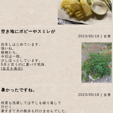
空き地にポピーやスミレが
2023/05/19 | 女将
自生しはじめています。
強いね。
植物たち。
今日は一雨。
少しほっとしています。
5月と言うのに夏バテ気味。
[全文を表示]
暑かったですね。
2023/05/18 | 女将
何度も洗濯しては干しを繰り返して
汗だく、、
暑すぎて犬の散歩も行けませんでした。