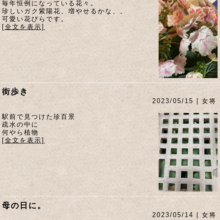
毎年恒例になっている花々。
珍しいガク紫陽花、増やせるかな、、
可愛い花びらです。
[全文を表示]
街歩き
2023/05/15 | 女将
駅前で見つけた珍百景
疏水の中に
何やら植物
[全文を表示]
母の日に。
2023/05/14 | 女将