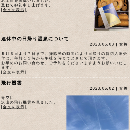
お土産を頂戴いしました。
重ねて御礼申し上げます。
[全文を表示]
連休中の日帰り温泉について
2023/05/03 | 女将
５月３日より７日まで、掃除等の時間により日帰りの貸切入浴受
付は、午前１１時から午後２時までとさせて頂きます。
お早めのお問い合わせ、ご予約をくださいますようお願いいたし
ます。
[全文を表示]
飛行機雲
2023/05/02 | 女将
青空に
沢山の飛行機雲を見ました。
[全文を表示]