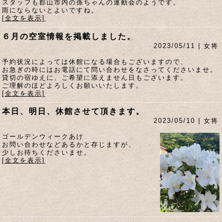
スタッフも郡山市内の孫ちゃんの運動会のようです。
雨にならないとよいですね。
[全文を表示]
６月の空室情報を掲載しました。
2023/05/11 | 女将
予約状況によっては休館になる場合もございますので、
お急ぎの時にはお電話にて問い合わせをなさってくださいませ。
貸切の宿ゆえに、ご希望に添えません日もございます。
ご理解のほどよろしくお願いいたします。
[全文を表示]
本日、明日、休館させて頂きます。
2023/05/10 | 女将
ゴールデンウィークあけ
お問い合わせなどあるかと存じますが、
少しお待ちくださいませ。
[全文を表示]