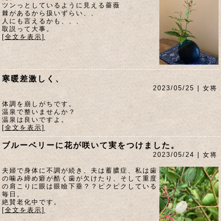
ツンっとしているように見える薔薇
棘があるから扱いずらい、、
人にも言えるかも、、、
取説って大事。
[全文を表示]
寒暖差激しく、
2023/05/25 | 女将
体調を崩しがちです。
温泉で整いませんか？
温泉は良いですよ。
[全文を表示]
ブルーベリーに花が咲いて実をつけました。
2023/05/24 | 女将
夫婦で身体に不調が続き、夫は蓄膿症、私は歯
の噛み締め癖が酷く歯が欠けたり、そして重度
の肩こりに眼は眼瞼下垂？？ピクピクしている
毎日。
絶賛老化中です。
[全文を表示]