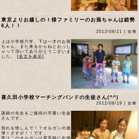
東京よりお越しのＩ様ファミリーのお孫ちゃんは総勢
6人！！
2012/08/21 | 女将
上は小学校六年、下は一才のお孫
ちゃん、また来るからねとおっし
ゃって頂いてありがとうございま
した。
[全文を表示]
喜久田小学校マーチングバンドの生徒さん(^^)
2012/08/19 | 女将
講師の先生をご接待の可愛い生徒
さんです。
別れを惜しんで！？オルガンの連
弾！さすが！！です。
実はこのオルガンは震災時に右側