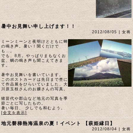
暑中お見舞い申し上げます！！
2012/08/05 | 女将
ミーンミーンと夜明けとともに蝉
の鳴き声。暑い！聞くだけで
も…。
でも、8月。やっぱりまもなくお
盆、蜩の鳴き声も聞こえてきま
す。
暑中お見舞いを書いています。
このポストカードは先日まで杢に
て作品展をひらいていました、大
川原玉枝さんのお嬢さんの写真。
猪苗代や郡山など地元の写真を季
節ごとに写したもの。
暑い毎日、 少しでも和むよう。
[全文を表示]
地元磐梯熱海温泉の夏！イベント 【萩姫縁日】
2012/08/04 | 女将