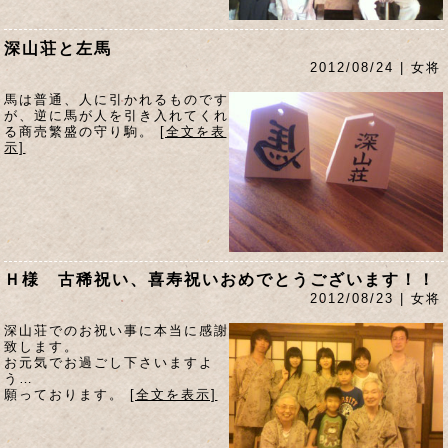
深山荘と左馬
2012/08/24 | 女将
馬は普通、人に引かれるものです
が、逆に馬が人を引き入れてくれ
る商売繁盛の守り駒。
[全文を表
示]
Ｈ様 古稀祝い、喜寿祝いおめでとうございます！！
2012/08/23 | 女将
深山荘でのお祝い事に本当に感謝
致します。
お元気でお過ごし下さいますよ
う…
願っております。
[全文を表示]