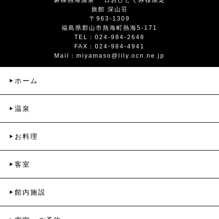
旅館 深山荘
〒963-1309
福島県郡山市熱海町熱海5-171
TEL：024-984-2648
FAX：024-984-4941
Mail：
miyamaso@lily.ocn.ne.jp
ホーム
温泉
お料理
客室
館内施設