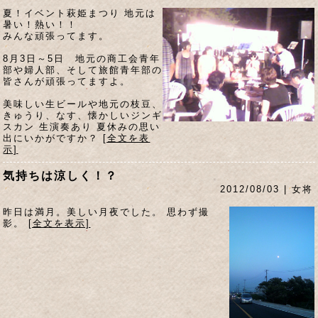
夏！イベント萩姫まつり 地元は
暑い！熱い！！
みんな頑張ってます。
8月3日～5日 地元の商工会青年
部や婦人部、そして旅館青年部の
皆さんが頑張ってますよ。
美味しい生ビールや地元の枝豆、
きゅうり、なす、懐かしいジンギ
スカン 生演奏あり 夏休みの思い
出にいかがですか？
[全文を表
示]
気持ちは涼しく！？
2012/08/03 | 女将
昨日は満月。美しい月夜でした。 思わず撮
影。
[全文を表示]