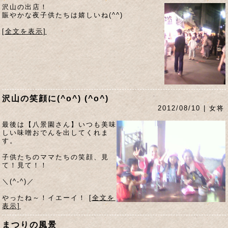
沢山の出店！
賑やかな夜子供たちは嬉しいね(^^)
[全文を表示]
沢山の笑顔に(^o^) (^o^)
2012/08/10 | 女将
最後は【八景園さん】いつも美味
しい味噌おでんを出してくれま
す。
子供たちのママたちの笑顔、見
て！見て！！
＼(^-^)／
やったね～！イエーイ！
[全文を
表示]
まつりの風景