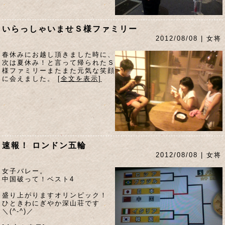
いらっしゃいませＳ様ファミリー
2012/08/08 | 女将
春休みにお越し頂きました時に、
次は夏休み！と言って帰られたＳ
様ファミリーまたまた元気な笑顔
に会えました。
[全文を表示]
速報！ ロンドン五輪
2012/08/08 | 女将
女子バレー。
中国破って！ベスト4
盛り上がりますオリンピック！
ひときわにぎやか深山荘です
＼(^-^)／