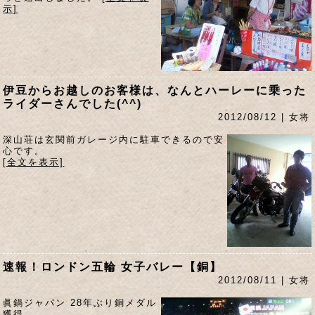
示]
伊豆からお越しのお客様は、なんとハーレーに乗った
ライダーさんでした(^^)
2012/08/12 | 女将
深山荘は玄関前ガレージ内に駐車できるので安
心です。
[全文を表示]
速報！ロンドン五輪 女子バレー【銅】
2012/08/11 | 女将
眞鍋ジャパン 28年ぶり銅メダル
獲得