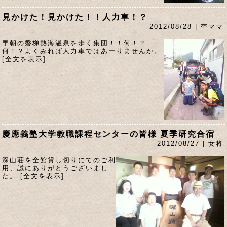
見かけた！見かけた！！人力車！？
2012/08/28 | 杢ママ
早朝の磐梯熱海温泉を歩く集団！！何！？
何！？よくみれば人力車ではあーりませんか。
[全文を表示]
慶應義塾大学教職課程センターの皆様 夏季研究合宿
2012/08/27 | 女将
深山荘を全館貸し切りにてのご利
用、誠にありがとうございまし
た。
[全文を表示]