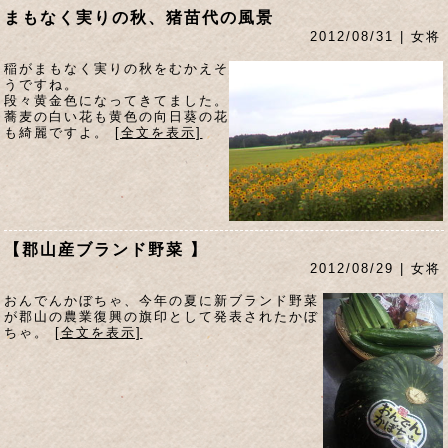
まもなく実りの秋、猪苗代の風景
2012/08/31 | 女将
稲がまもなく実りの秋をむかえそ
うですね。
段々黄金色になってきてました。
蕎麦の白い花も黄色の向日葵の花
も綺麗ですよ。
[全文を表示]
【郡山産ブランド野菜 】
2012/08/29 | 女将
おんでんかぼちゃ、今年の夏に新ブランド野菜
が郡山の農業復興の旗印として発表されたかぼ
ちゃ。
[全文を表示]