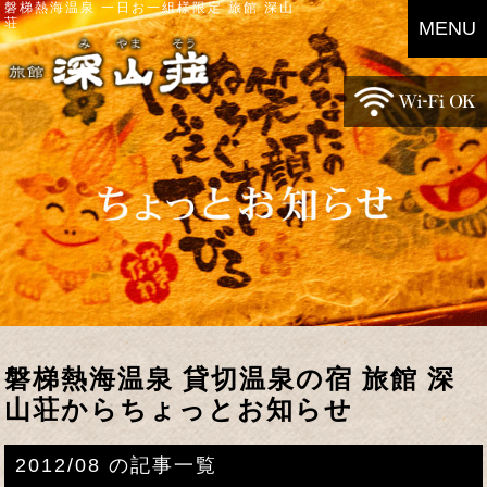
磐梯熱海温泉 一日お一組様限定 旅館 深山
荘
MENU
磐梯熱海温泉 貸切温泉の宿 旅館 深
山荘からちょっとお知らせ
2012/08 の記事一覧