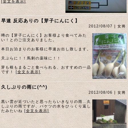
[全文を表示]
早速 反応ありの【芽子にんにく】
2012/08/07 | 女将
噂の【芽子にんにく】お客様より食べてみた
い！とのご注文ありました。
本日お泊まりのお客様に早速お出し致します。
天ぷらに！！馬刺の薬味に！！
芽も根もまるごと食べられる、おすすめの一品
です！
[全文を表示]
久しぶりの雨に(^^)
2012/08/06 | 女将
黒い雲が近づいたと思ったらいきなりの雨…久
しぶりの雨ですが、バケツの水をひっくり返し
たみたいね
[全文を表示]