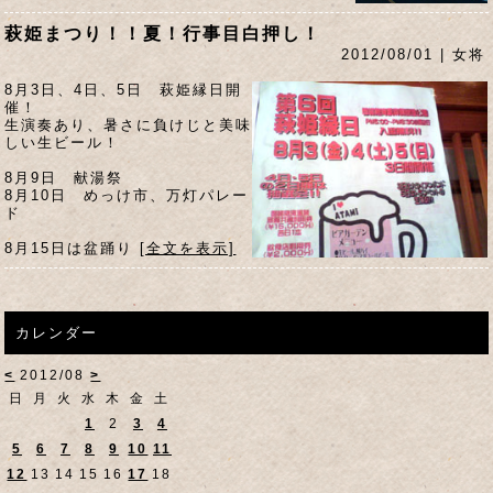
萩姫まつり！！夏！行事目白押し！
2012/08/01 | 女将
8月3日、4日、5日 萩姫縁日開
催！
生演奏あり、暑さに負けじと美味
しい生ビール！
8月9日 献湯祭
8月10日 めっけ市、万灯パレー
ド
8月15日は盆踊り
[全文を表示]
カレンダー
<
2012/08
>
日
月
火
水
木
金
土
1
2
3
4
5
6
7
8
9
10
11
12
13
14
15
16
17
18