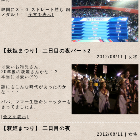
韓国に３－０ ストレート勝ち 銅
メダル！！
[全文を表示]
【萩姫まつり】 二日目の夜パート2
2012/08/11 | 女将
可愛いお稚児さん、
20年後の萩姫さんかな！？
本当に可愛い(^^)
誰にもこんな時代があったのか
な・・・
パパ、ママ一生懸命シャッターを
きってましたよ。
[全文を表示]
【萩姫まつり】 二日目の夜
2012/08/11 | 女将