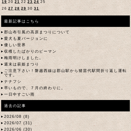
19
20
21
22
23
24
25
26
27
28
29
30
31
最新記事はこちら
郡山布引風の高原まつりについて
愛犬も夏バージョンに
優しい世界
収穫したばかりのピーマン
梅雨明けしました。
週末は萩姫まつり
ご注意下さい！磐越西線は郡山駅から猪苗代駅間折り返し運転
です。
ナナフシ
早いもので、７月の終わりに。
一日中すごい雨
過去の記事
2026/08 (8)
2026/07 (31)
2026/06 (30)