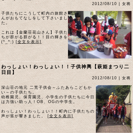
2012/08/10 | 女将
子供たちにこうして町内の旅館さ
んがおもてなしをして下さいまし
た。
これは【金蘭荘花山さん】子供た
ちが群がる群がる！！目の輝きを
(^_^;)
[全文を表示]
わっしょい！わっしょい！！子供神輿【萩姫まつり二
日目】
2012/08/10 | 女将
深山荘の地元 二荒子供会～ふたあらこどもか
い～の子供たち。
幼稚園児、保育園児、小学生の子供たちに今日
は力強い助っ人！OB、OGの中学生。
わっしょい！わっしょい！！町内に子供たちの
声が笛が響きました。
[全文を表示]