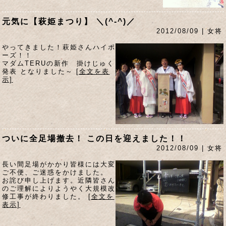
元気に【萩姫まつり】 ＼(^-^)／
2012/08/09 | 女将
やってきました！萩姫さんハイポ
ーズ！！
マダムTERUの新作 掛けじゅく
発表 となりました～
[全文を表
示]
ついに全足場撤去！ この日を迎えました！！
2012/08/09 | 女将
長い間足場がかかり皆様には大変
ご不便、ご迷惑をかけました。
お詫び申し上げます。近隣皆さん
のご理解によりようやく大規模改
修工事が終わりました。
[全文を
表示]