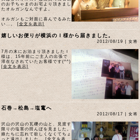
のお子ちゃまのお宅より頂きまし
たオルガンなんですよ。
オルガンもご対面に喜んでるみた
い…。
[全文を表示]
嬉しいお便りが横浜のＩ様から届きました。
2012/08/19 | 女将
7月の末にお泊まり頂きましたＩ
様は、15年前にご主人の出張で
滞在なされていたお客様です(^^)
[全文を表示]
石巻→松島→塩竃へ
2012/08/17 | 女将
沢山の沢山の瓦礫の山と、見渡す
限りの塩害の田んぼを見ました。
娘たちに忘れて欲しくなくてちょ
っと遠出しました。
[全文を表