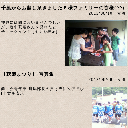
千葉からお越し頂きましたＦ様ファミリーの皆様(^^)
2012/08/10 | 女将
神輿には間に合いませんでした
が、途中萩姫さんを見れたと
チェックイン！
[全文を表示]
【萩姫まつり】 写真集
2012/08/09 | 女将
商工会青年部 川嶋部長の掛け声に＼(^-^)／
[全文を表示]