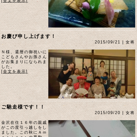
[全文を表示]
お慶び申し上げます！
2015/09/21 | 女将
Ｎ様、還暦の御祝いに
こどもさんやお孫さん
がお集まりになられま
した。
[全文を表示]
ご馳走様です！！
2015/09/20 | 女将
金沢在住１６年の親戚
がこの度引っ越しをし
ました。この秋にＡｍ