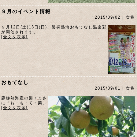
９月のイベント情報
2015/09/02 | 女将
９月12日(土)13日(日)、磐梯熱海おもてなし温楽彩
が開催されます。
[全文を表示]
おもてなし
2015/09/01 | 女将
磐梯熱海産の梨！まさ
に「お・も・て・梨」
[全文を表示]