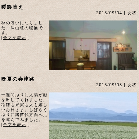
暖簾替え
2015/09/04 | 女将
秋の装いになりまし
た、深山荘の暖簾で
す。
[全文を表示]
晩夏の会津路
2015/09/03 | 女将
一週間ぶりに太陽が顔
を出してくれました。
稲穂も果実も人も嬉し
いお日さま。しばらく
ぶりに猪苗代方面へ足
を運んでみました。
[全文を表示]