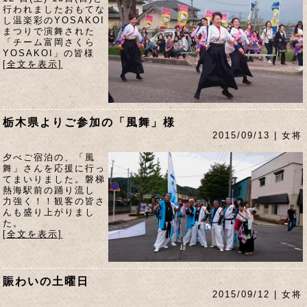
行われましたおもてな
し温楽彩のYOSAKOI
まつりで演舞された
「チーム富岡さくら
YOSAKOI」の皆様
[全文を表示]
栃木県よりご参加の「風舞」様
2015/09/13 | 女将
夕べご宿泊の、「風
舞」さんを応援に行っ
てまいりました。磐梯
熱海駅前の踊り流し
力強く！！観客の皆さ
んも盛り上がりまし
た。
[全文を表示]
賑わいの土曜日
2015/09/12 | 女将