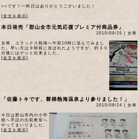
○○です！一昨日はありがとうございました！
[全文を表示]
本日発売「郡山全市元気応援プレミア付商品券」
2015/09/25 | 女将
女将、ユラックス熱海へ午前10時に並んでみまし
た。早い方は９時前に並ばれたようですが、約３０
分後にはゲット出来ました。
[全文を表示]
「佐藤トキです、磐梯熱海温泉より参りました！」
2015/09/24 | 女将
今日は郡山市内の小学
校へ手話の出前教室へ
やってまいりました。
[全文を表示]