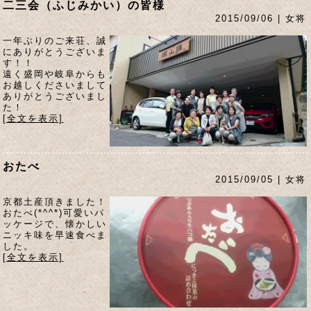
二三会（ふじみかい）の皆様
2015/09/06 | 女将
一年ぶりのご来荘、誠
にありがとうございま
す！！
遠く盛岡や岐阜からも
お越しくださいまして
ありがとうございまし
た！
[全文を表示]
おたべ
2015/09/05 | 女将
京都土産頂きました！
おたべ(*^^*)可愛いパ
ッケージで、懐かしい
ニッキ味を早速食べま
した。
[全文を表示]