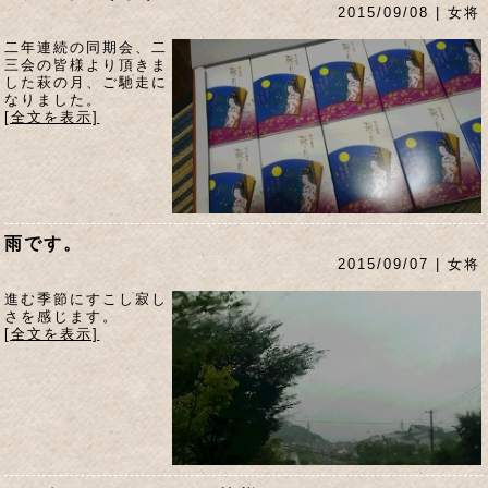
2015/09/08 | 女将
二年連続の同期会、二
三会の皆様より頂きま
した萩の月、ご馳走に
なりました。
[全文を表示]
雨です。
2015/09/07 | 女将
進む季節にすこし寂し
さを感じます。
[全文を表示]