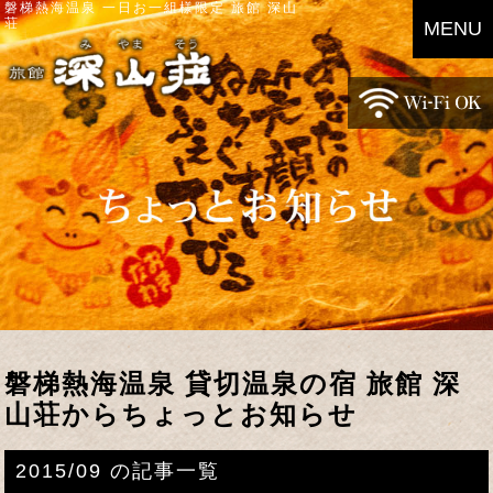
磐梯熱海温泉 一日お一組様限定 旅館 深山
荘
MENU
磐梯熱海温泉 貸切温泉の宿 旅館 深
山荘からちょっとお知らせ
2015/09 の記事一覧