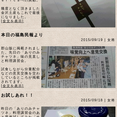
ｅｒｉｃａへの異動。
幾度となく頂きました
金沢土産もこれで最後
になりました。
[全文を表示]
本日の福島民報より
2015/09/19 | 女将
郡山版に掲載されまし
た。先日の「ありのみ
チャツネ」味の見直し
と料理講習会。
試食しながら分量配分
などの意見交換を交わ
しているところが掲載
されてます。
[全文を表示]
お試しあれ！！
2015/09/18 | 女将
昨日の「ありのみチャ
ツネ」料理講習会のあ
と早速試してみた「チ