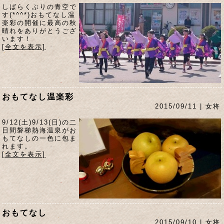
しばらくぶりの青空で
す(*^^*)おもてなし温
楽彩の開催に最高の秋
晴れをありがとうござ
います！
[全文を表示]
おもてなし温楽彩
2015/09/11 | 女将
9/12(土)9/13(日)の二
日間磐梯熱海温泉がお
もてなしの一色に包ま
れます。
[全文を表示]
おもてなし
2015/09/10 | 女将