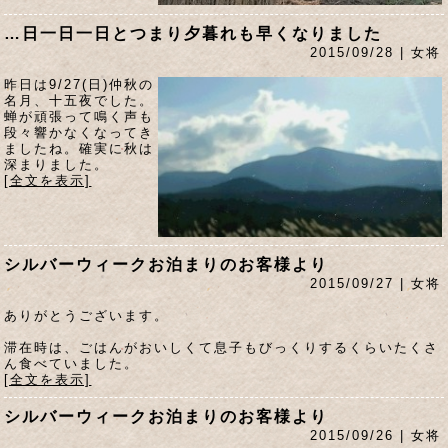
…日一日一日とつまり夕暮れも早くなりました
2015/09/28 | 女将
昨日は9/27(日)仲秋の
名月、十五夜でした。
蝉が頑張って鳴く声も
段々響かなくなってき
ましたね。確実に秋は
深まりました。
[全文を表示]
シルバーウィークお泊まりのお客様より
2015/09/27 | 女将
ありがとうございます。
滞在時は、ごはんがおいしくて息子もびっくりするくらいたくさ
ん食べていました。
[全文を表示]
シルバーウィークお泊まりのお客様より
2015/09/26 | 女将