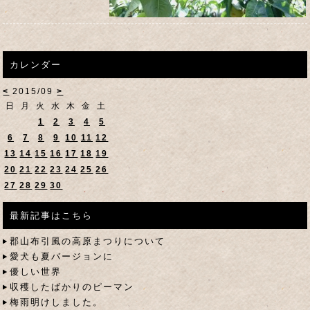
カレンダー
<
2015/09
>
日
月
火
水
木
金
土
1
2
3
4
5
6
7
8
9
10
11
12
13
14
15
16
17
18
19
20
21
22
23
24
25
26
27
28
29
30
最新記事はこちら
郡山布引風の高原まつりについて
愛犬も夏バージョンに
優しい世界
収穫したばかりのピーマン
梅雨明けしました。