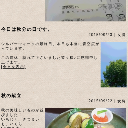
今日は秋分の日です。
2015/09/23 | 女将
シルバーウィークの最終日、本日も本当に青空広が
っています。
この連休、訪れて下さいました皆々様♪に感謝申し
上げます。
[全文を表示]
秋の献立
2015/09/22 | 女将
秋の美味しいものが並
びました！
いちじく、さつまい
も、いくら…