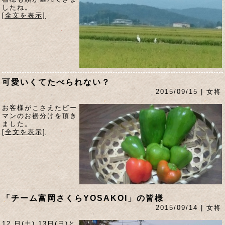
したね。
[全文を表示]
可愛いくてたべられない？
2015/09/15 | 女将
お客様がこさえたピー
マンのお裾分けを頂き
ました。
[全文を表示]
「チーム富岡さくらYOSAKOI」の皆様
2015/09/14 | 女将
12 日(土) 13日(日)と