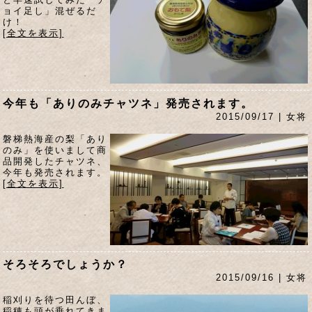
ョイ足し」混ぜるだ
け！
[全文を表示]
今年も「ありのみチャツネ」発売されます。
2015/09/17 | 女将
磐梯熱海産の梨「あり
のみ」を使いまして商
品開発したチャツネ、
今年も発売されます。
[全文を表示]
そろそろでしょうか？
2015/09/16 | 女将
稲刈りを待つ田んぼ、
稲穂も頭が垂れてきま