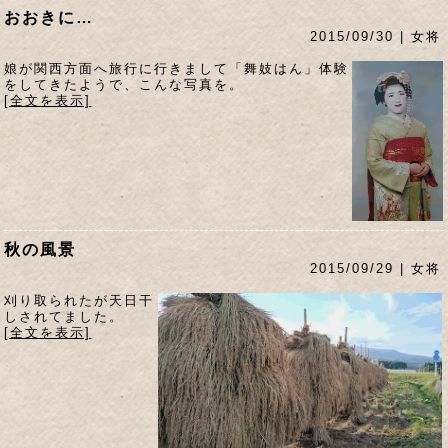
おおきに…
2015/09/30 | 女将
娘が関西方面へ旅行に行きまして「舞妓はん」体験
をしてきたようで、こんな写真を。
[全文を表示]
秋の風景
2015/09/29 | 女将
刈り取られたが天日干
しされてました。
[全文を表示]