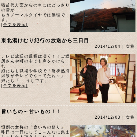
猪苗代方面からの車にはどっさり
の雪が…
もうノーマルタイヤでは無理で
す。
[全文を表示]
東北湯けむり紀行の放送から三日目
2014/12/04 | 女将
テレビ放送の反響は凄く！！ご近
所さんや町の中でも声をかけら
れ…
娘たちも職場や学校で「磐梯熱海
温泉がテレビでやってたね～」
娘たち「… うちです」
[全文を表示]
旨いもの～甘いもの！！
2014/12/03 | 女将
恒例の女将の「旨いもの祭り」
昨日は一日にしてこ～んなに集ま
りました！頂きました！！