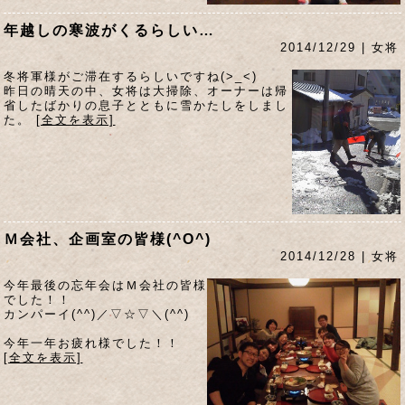
年越しの寒波がくるらしい…
2014/12/29 | 女将
冬将軍様がご滞在するらしいですね(>_<)
昨日の晴天の中、女将は大掃除、オーナーは帰
省したばかりの息子とともに雪かたしをしまし
た。
[全文を表示]
Ｍ会社、企画室の皆様(^O^)
2014/12/28 | 女将
今年最後の忘年会はＭ会社の皆様
でした！！
カンパーイ(^^)／▽☆▽＼(^^)
今年一年お疲れ様でした！！
[全文を表示]