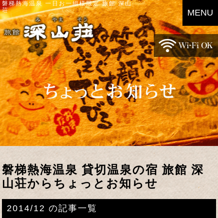
磐梯熱海温泉 一日お一組様限定 旅館 深山
荘
MENU
磐梯熱海温泉 貸切温泉の宿 旅館 深
山荘からちょっとお知らせ
2014/12 の記事一覧