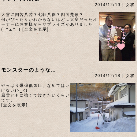
2014/12/19 | 女将
大雪に四苦八苦？七転八倒？四面楚歌？
何がぴったりかわからないほど…大変だったオ
ーナーにお客様からサプライズがありました
(=^ェ^=)
[全文を表示]
モンスターのような…
2014/12/18 | 女将
やっぱり爆弾低気圧、なめてはい
けない(>_<)
風雪ともに強くて泣きたいくらい
です。
[全文を表示]