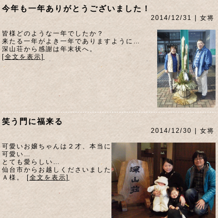
今年も一年ありがとうございました！
2014/12/31 | 女将
皆様どのような一年でしたか？
来たる一年がよき一年でありますように…
深山荘から感謝は年末状へ。
[全文を表示]
笑う門に福来る
2014/12/30 | 女将
可愛いお嬢ちゃんは２才、本当に
可愛い…
とても愛らしい…
仙台市からお越しくださいました
Ａ様。
[全文を表示]