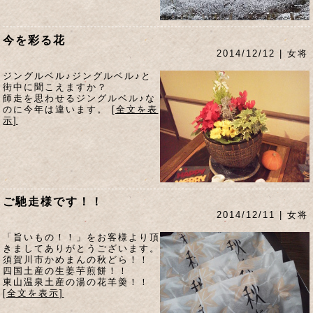
今を彩る花
2014/12/12 | 女将
ジングルベル♪ジングルベル♪と
街中に聞こえますか？
師走を思わせるジングルベル♪な
のに今年は違います。
[全文を表
示]
ご馳走様です！！
2014/12/11 | 女将
「旨いもの！！」をお客様より頂
きましてありがとうございます。
須賀川市かめまんの秋どら！！
四国土産の生姜芋煎餅！！
東山温泉土産の湯の花羊羮！！
[全文を表示]