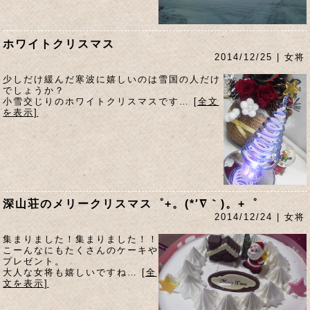
ホワイトクリスマス
2014/12/25 | 女将
少しだけ緩んだ寒波に嬉しいのは雪国の人だけ
でしょうか？
小雪交じりのホワイトクリスマスです…
[全文
を表示]
深山荘のメリークリスマス゜+。(*′∇｀)。+゜
2014/12/24 | 女将
集まりました！集まりました！！
こーんなにもたくさんのケーキや
プレゼント。
大人な女将も嬉しいですね…
[全
文を表示]