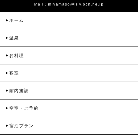
Mail：
miyamaso@lily.ocn.ne.jp
ホーム
温泉
お料理
客室
館内施設
空室・ご予約
宿泊プラン