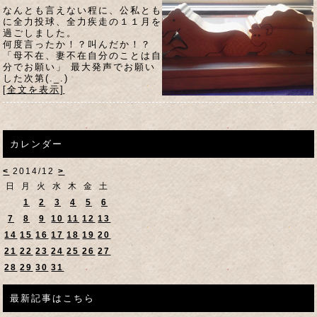
なんとも言えない程に、公私とも
に全力投球、全力疾走の１１月を
過ごしました。
何度言ったか！？叫んだか！？
「母不在、妻不在自分のことは自
分でお願い」 最大発声でお願い
した次第(._.)
[全文を表示]
カレンダー
<
2014/12
>
日
月
火
水
木
金
土
1
2
3
4
5
6
7
8
9
10
11
12
13
14
15
16
17
18
19
20
21
22
23
24
25
26
27
28
29
30
31
最新記事はこちら