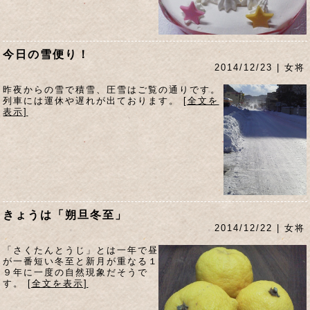
今日の雪便り！
2014/12/23 | 女将
昨夜からの雪で積雪、圧雪はご覧の通りです。
列車には運休や遅れが出ております。
[全文を
表示]
きょうは「朔旦冬至」
2014/12/22 | 女将
「さくたんとうじ」とは一年で昼
が一番短い冬至と新月が重なる１
９年に一度の自然現象だそうで
す。
[全文を表示]