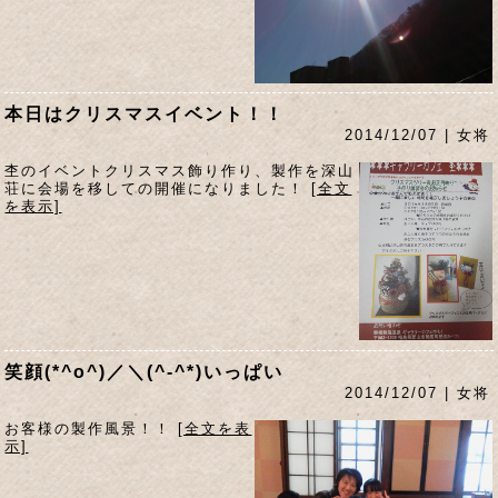
本日はクリスマスイベント！！
2014/12/07 | 女将
杢のイベントクリスマス飾り作り、製作を深山
荘に会場を移しての開催になりました！
[全文
を表示]
笑顔(*^o^)／＼(^-^*)いっぱい
2014/12/07 | 女将
お客様の製作風景！！
[全文を表
示]