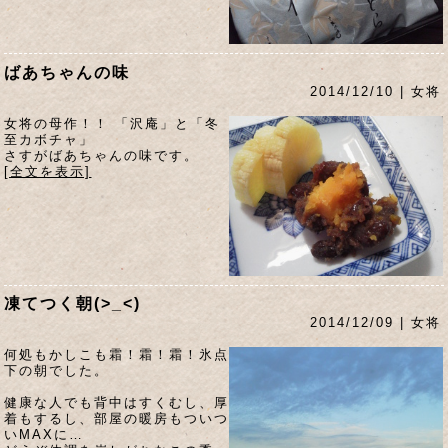
ばあちゃんの味
2014/12/10 | 女将
女将の母作！！ 「沢庵」と「冬
至カボチャ」
さすがばあちゃんの味です。
[全文を表示]
凍てつく朝(>_<)
2014/12/09 | 女将
何処もかしこも霜！霜！霜！氷点
下の朝でした。
健康な人でも背中はすくむし、厚
着もするし、部屋の暖房もついつ
いMAXに…