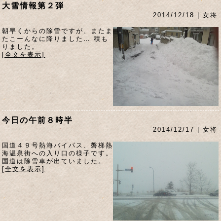
大雪情報第２弾
2014/12/18 | 女将
朝早くからの除雪ですが、またま
たこーんなに降りました… 積も
りました。
[全文を表示]
今日の午前８時半
2014/12/17 | 女将
国道４９号熱海バイパス、磐梯熱
海温泉街への入り口の様子です。
国道は除雪車が出ていました。
[全文を表示]