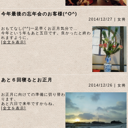
今年最後の忘年会のお客様(^O^)
2014/12/27 | 女将
おもてなし(^^)一足早くお正月気分で…
今年という年もあと五日です。良かったと終わ
れますように。
[全文を表示]
あと６回寝るとお正月
2014/12/26 | 女将
お正月に向けての準備に切り替わ
ります。
あと六日で来年ですからね。
[全文を表示]