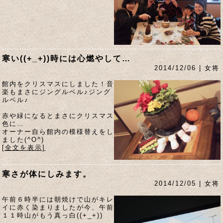
寒い((+_+))時には心燃やして…
2014/12/06 | 女将
館内をクリスマスにしました！音
楽もまさにジングルベル♪ジング
ルベル♪
赤や緑になるとまさにクリスマス
色に…
オーナー自ら館内の模様替えをし
ました(^O^)
[全文を表示]
寒さが体にしみます。
2014/12/05 | 女将
午前６時半には朝焼けで山がキレ
イに赤く染まりましたが今、午前
１１時山がもう真っ白((+_+))