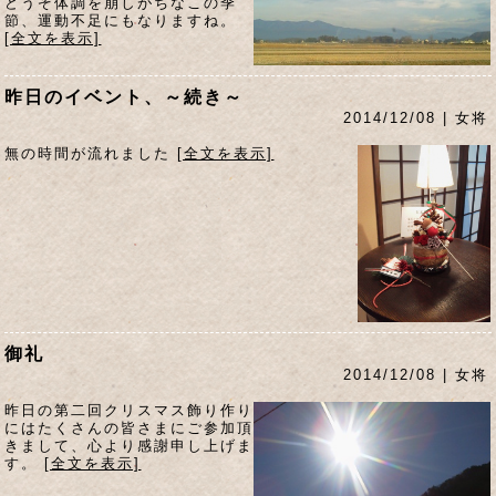
どうぞ体調を崩しがちなこの季
節、運動不足にもなりますね。
[全文を表示]
昨日のイベント、～続き～
2014/12/08 | 女将
無の時間が流れました
[全文を表示]
御礼
2014/12/08 | 女将
昨日の第二回クリスマス飾り作り
にはたくさんの皆さまにご参加頂
きまして、心より感謝申し上げま
す。
[全文を表示]