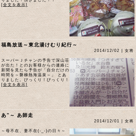
[全文を表示]
福島放送～東北湯けむり紀行～
2014/12/02 | 女将
スーパーＪチャンの予告で深山荘
が出た！とのお客様からの連絡に
新聞を見たら予告が「自分だけの
時間を～磐梯熱海温泉～」 とあ
りました。びっくり！びっくり！
[全文を表示]
あ”～ あ師走
2014/12/01 | 女将
～母不在、妻不在(-_-)の日々～