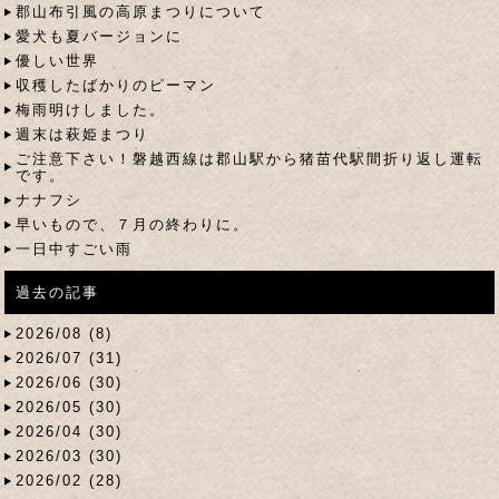
郡山布引風の高原まつりについて
愛犬も夏バージョンに
優しい世界
収穫したばかりのピーマン
梅雨明けしました。
週末は萩姫まつり
ご注意下さい！磐越西線は郡山駅から猪苗代駅間折り返し運転
です。
ナナフシ
早いもので、７月の終わりに。
一日中すごい雨
過去の記事
2026/08 (8)
2026/07 (31)
2026/06 (30)
2026/05 (30)
2026/04 (30)
2026/03 (30)
2026/02 (28)