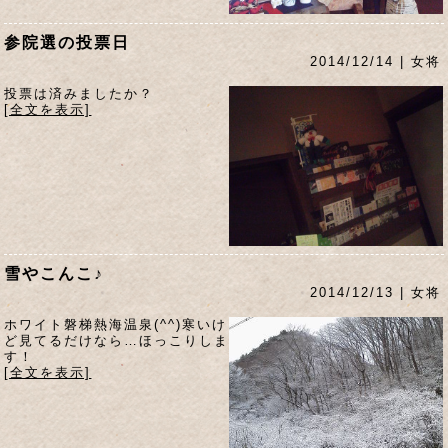
参院選の投票日
2014/12/14 | 女将
投票は済みましたか？
[全文を表示]
雪やこんこ♪
2014/12/13 | 女将
ホワイト磐梯熱海温泉(^^)寒いけ
ど見てるだけなら…ほっこりしま
す！
[全文を表示]