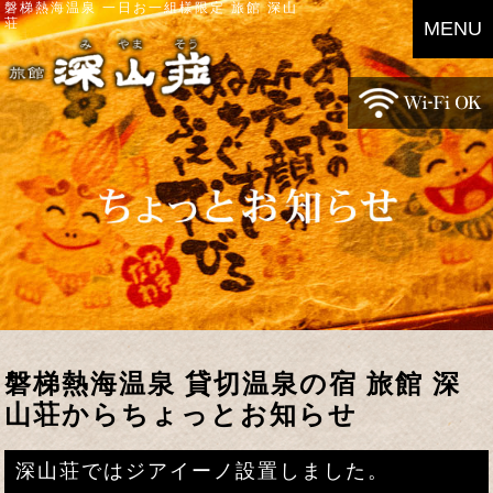
磐梯熱海温泉 一日お一組様限定 旅館 深山
荘
MENU
磐梯熱海温泉 貸切温泉の宿 旅館 深
山荘からちょっとお知らせ
深山荘ではジアイーノ設置しました。