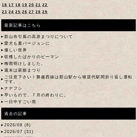
16
17
18
19
20
21
22
23
24
25
26
27
28
29
最新記事はこちら
郡山布引風の高原まつりについて
愛犬も夏バージョンに
優しい世界
収穫したばかりのピーマン
梅雨明けしました。
週末は萩姫まつり
ご注意下さい！磐越西線は郡山駅から猪苗代駅間折り返し運転
です。
ナナフシ
早いもので、７月の終わりに。
一日中すごい雨
過去の記事
2026/08 (8)
2026/07 (31)