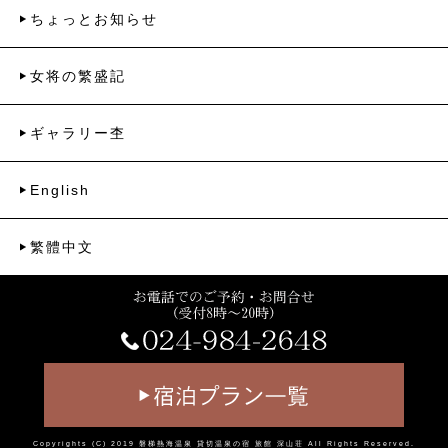
ちょっとお知らせ
女将の繁盛記
ギャラリー杢
English
繁體中文
Copyrights (C) 2019
磐梯熱海温泉 貸切温泉の宿 旅館 深山荘
All Rights Reserved.