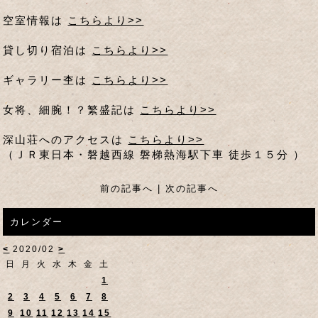
空室情報は
こちらより>>
貸し切り宿泊は
こちらより>>
ギャラリー杢は
こちらより>>
女将、細腕！？繁盛記は
こちらより>>
深山荘へのアクセスは
こちらより>>
（ＪＲ東日本・磐越西線 磐梯熱海駅下車 徒歩１５分 ）
前の記事へ
|
次の記事へ
カレンダー
<
2020/02
>
日
月
火
水
木
金
土
1
2
3
4
5
6
7
8
9
10
11
12
13
14
15