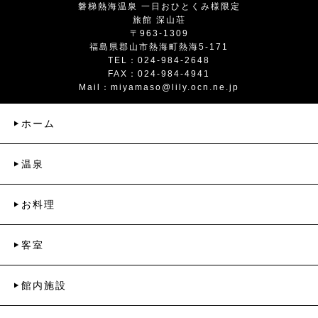
磐梯熱海温泉 一日おひとくみ様限定
旅館 深山荘
〒963-1309
福島県郡山市熱海町熱海5-171
TEL：024-984-2648
FAX：024-984-4941
Mail：
miyamaso@lily.ocn.ne.jp
ホーム
温泉
お料理
客室
館内施設