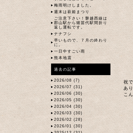
梅雨明けしました。
週末は萩姫まつり
ご注意下さい！磐越西線は
郡山駅から猪苗代駅間折り
返し運転です。
ナナフシ
早いもので、７月の終わり
に。
一日中すごい雨
熊本地震
過去の記事
2026/08 (7)
祝
2026/07 (31)
あ
2026/06 (30)
こ
2026/05 (30)
2026/04 (30)
2026/03 (30)
2026/02 (28)
2026/01 (30)
2025/12 (31)