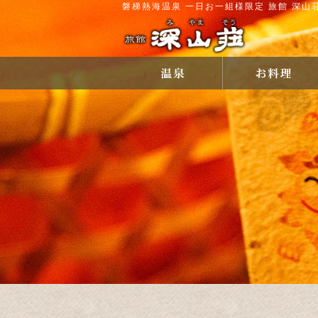
磐梯熱海温泉 一日お一組様限定 旅館 深山