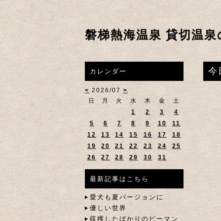
磐梯熱海温泉 貸切温泉
今
カレンダー
<
2026/07
>
日
月
火
水
木
金
土
1
2
3
4
5
6
7
8
9
10
11
12
13
14
15
16
17
18
19
20
21
22
23
24
25
26
27
28
29
30
31
最新記事はこちら
愛犬も夏バージョンに
優しい世界
収穫したばかりのピーマン