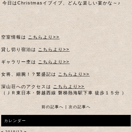
今日はChristmasイブイブ、どんな楽しい宴かな～♪
空室情報は
こちらより>>
貸し切り宿泊は
こちらより>>
ギャラリー杢は
こちらより>>
女将、細腕！？繁盛記は
こちらより>>
深山荘へのアクセスは
こちらより>>
（ＪＲ東日本・磐越西線 磐梯熱海駅下車 徒歩１５分 ）
前の記事へ
|
次の記事へ
カレンダー