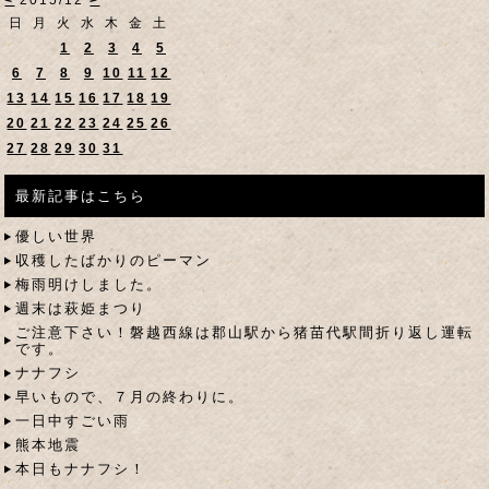
<
2015/12
>
日
月
火
水
木
金
土
1
2
3
4
5
6
7
8
9
10
11
12
13
14
15
16
17
18
19
20
21
22
23
24
25
26
27
28
29
30
31
最新記事はこちら
優しい世界
収穫したばかりのピーマン
梅雨明けしました。
週末は萩姫まつり
ご注意下さい！磐越西線は郡山駅から猪苗代駅間折り返し運転
です。
ナナフシ
早いもので、７月の終わりに。
一日中すごい雨
熊本地震
本日もナナフシ！