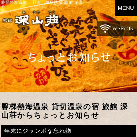
磐梯熱海温泉 一日お一組様限定 旅館 深山
荘
MENU
磐梯熱海温泉 貸切温泉の宿 旅館 深
山荘からちょっとお知らせ
年末にジャンボな忘れ物