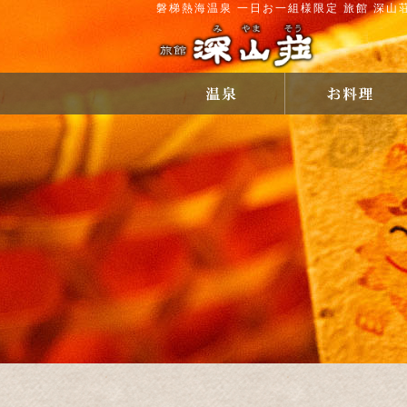
磐梯熱海温泉 一日お一組様限定 旅館 深山