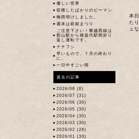
優しい世界
収穫したばかりのピーマン
本
梅雨明けしました。
た
週末は萩姫まつり
ュな
ご注意下さい！磐越西線は
郡山駅から猪苗代駅間折り
返し運転です。
ナナフシ
早いもので、７月の終わり
に。
一日中すごい雨
過去の記事
2026/08 (8)
2026/07 (31)
2026/06 (30)
2026/05 (30)
2026/04 (30)
2026/03 (30)
2026/02 (28)
2026/01 (30)