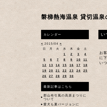
磐梯熱海温泉 貸切温泉
い
カレンダー
<
2015/04
>
日
月
火
水
木
金
土
お
1
2
3
4
に
5
6
7
8
9
10
11
い
12
13
14
15
16
17
18
19
20
21
22
23
24
25
26
27
28
29
30
最新記事はこちら
郡山布引風の高原まつりに
ついて
愛犬も夏バージョンに