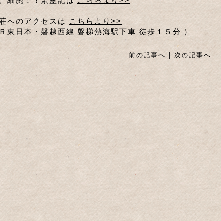
、細腕！？繁盛記は
こちらより>>
荘へのアクセスは
こちらより>>
Ｒ東日本・磐越西線 磐梯熱海駅下車 徒歩１５分 ）
前の記事へ
|
次の記事へ