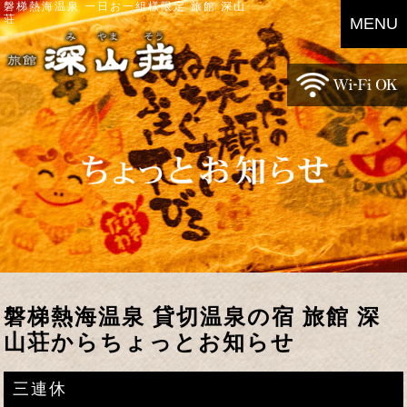
磐梯熱海温泉 一日お一組様限定 旅館 深山
荘
MENU
磐梯熱海温泉 貸切温泉の宿 旅館 深
山荘からちょっとお知らせ
三連休