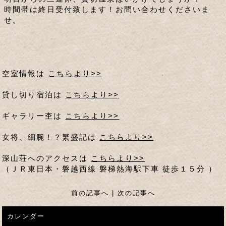
時間帯は終日受付致します！お問い合わせくださいま
せ。
空室情報は
こちらより>>
貸し切り宿泊は
こちらより>>
ギャラリー杢は
こちらより>>
女将、細腕！？繁盛記は
こちらより>>
深山荘へのアクセスは
こちらより>>
（ＪＲ東日本・磐越西線 磐梯熱海駅下車 徒歩１５分 ）
前の記事へ
|
次の記事へ
カレンダー