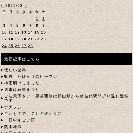
<
2019/02
>
日
月
火
水
木
金
土
1
2
3
4
5
6
7
8
9
10
11
12
13
14
15
16
17
18
19
20
21
22
23
24
25
26
27
28
最新記事はこちら
優しい世界
収穫したばかりのピーマン
梅雨明けしました。
週末は萩姫まつり
ご注意下さい！磐越西線は郡山駅から猪苗代駅間折り返し運転
です。
ナナフシ
早いもので、７月の終わりに。
一日中すごい雨
熊本地震