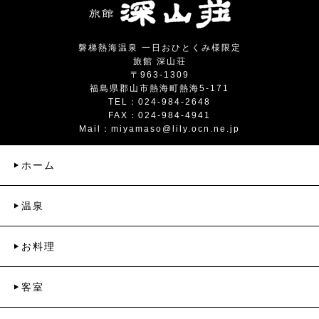
磐梯熱海温泉 一日おひとくみ様限定
旅館 深山荘
〒963-1309
福島県郡山市熱海町熱海5-171
TEL：024-984-2648
FAX：024-984-4941
Mail：
miyamaso@lily.ocn.ne.jp
ホーム
温泉
お料理
客室