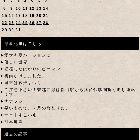
1
2
3
4
5
6
7
8
9
10
11
12
13
14
15
16
17
18
19
20
21
22
23
24
25
26
27
28
29
30
31
最新記事はこちら
愛犬も夏バージョンに
優しい世界
収穫したばかりのピーマン
梅雨明けしました。
週末は萩姫まつり
ご注意下さい！磐越西線は郡山駅から猪苗代駅間折り返し運転
です。
ナナフシ
早いもので、７月の終わりに。
一日中すごい雨
熊本地震
過去の記事