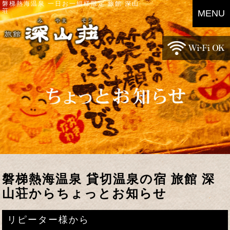
磐梯熱海温泉 一日お一組様限定 旅館 深山
荘
MENU
磐梯熱海温泉 貸切温泉の宿 旅館 深
山荘からちょっとお知らせ
リピーター様から