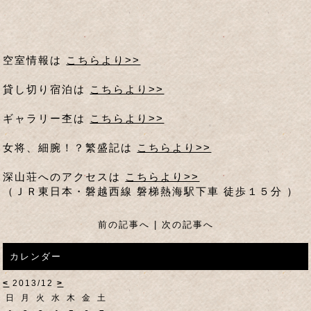
空室情報は
こちらより>>
貸し切り宿泊は
こちらより>>
ギャラリー杢は
こちらより>>
女将、細腕！？繁盛記は
こちらより>>
深山荘へのアクセスは
こちらより>>
（ＪＲ東日本・磐越西線 磐梯熱海駅下車 徒歩１５分 ）
前の記事へ
|
次の記事へ
カレンダー
<
2013/12
>
日
月
火
水
木
金
土