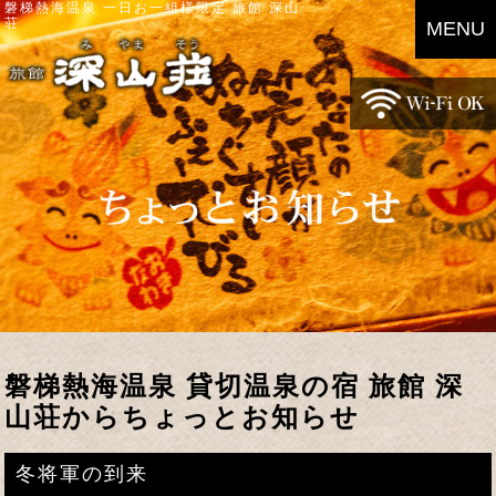
磐梯熱海温泉 一日お一組様限定 旅館 深山
荘
MENU
磐梯熱海温泉 貸切温泉の宿 旅館 深
山荘からちょっとお知らせ
冬将軍の到来