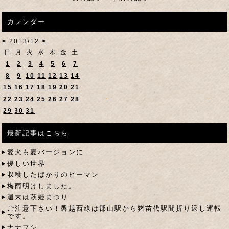
カレンダー
<
2013/12
>
日
月
火
水
木
金
土
1
2
3
4
5
6
7
8
9
10
11
12
13
14
15
16
17
18
19
20
21
22
23
24
25
26
27
28
29
30
31
最新記事はこちら
愛犬も夏バージョンに
優しい世界
収穫したばかりのピーマン
梅雨明けしました。
週末は萩姫まつり
ご注意下さい！磐越西線は郡山駅から猪苗代駅間折り返し運転
です。
ナナフシ