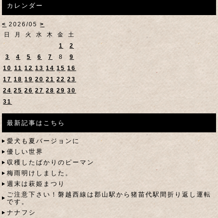
カレンダー
<
2026/05
>
日
月
火
水
木
金
土
1
2
3
4
5
6
7
8
9
10
11
12
13
14
15
16
17
18
19
20
21
22
23
24
25
26
27
28
29
30
31
最新記事はこちら
愛犬も夏バージョンに
優しい世界
収穫したばかりのピーマン
梅雨明けしました。
週末は萩姫まつり
ご注意下さい！磐越西線は郡山駅から猪苗代駅間折り返し運転
です。
ナナフシ