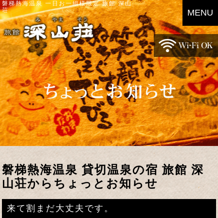
磐梯熱海温泉 一日お一組様限定 旅館 深山
荘
MENU
磐梯熱海温泉 貸切温泉の宿 旅館 深
山荘からちょっとお知らせ
来て割まだ大丈夫です。