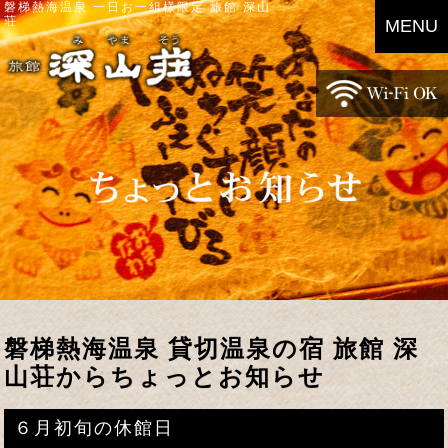
磐梯熱海温泉 一日お一組様限定 旅館 深山
荘
MENU
磐梯熱海温泉 貸切温泉の宿 旅館 深
山荘からちょっとお知らせ
６月初旬の休館日