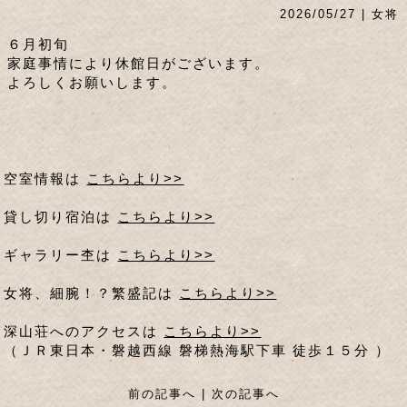
2026/05/27 | 女将
６月初旬
家庭事情により休館日がございます。
よろしくお願いします。
空室情報は
こちらより>>
貸し切り宿泊は
こちらより>>
ギャラリー杢は
こちらより>>
女将、細腕！？繁盛記は
こちらより>>
深山荘へのアクセスは
こちらより>>
（ＪＲ東日本・磐越西線 磐梯熱海駅下車 徒歩１５分 ）
前の記事へ
|
次の記事へ