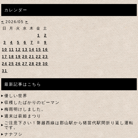
カレンダー
<
2026/05
>
日
月
火
水
木
金
土
1
2
3
4
5
6
7
8
9
10
11
12
13
14
15
16
17
18
19
20
21
22
23
24
25
26
27
28
29
30
31
最新記事はこちら
優しい世界
収穫したばかりのピーマン
梅雨明けしました。
週末は萩姫まつり
ご注意下さい！磐越西線は郡山駅から猪苗代駅間折り返し運転
です。
ナナフシ