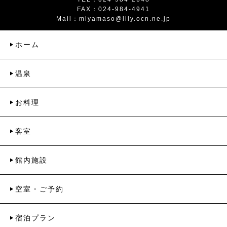
FAX：024-984-4941
Mail：
miyamaso@lily.ocn.ne.jp
ホーム
温泉
お料理
客室
館内施設
空室・ご予約
宿泊プラン