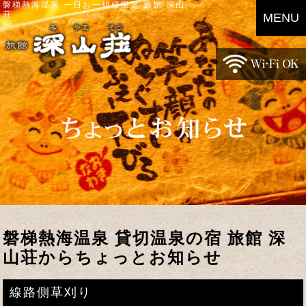
磐梯熱海温泉 一日お一組様限定 旅館 深山
荘
MENU
磐梯熱海温泉 貸切温泉の宿 旅館 深
山荘からちょっとお知らせ
線路側草刈り