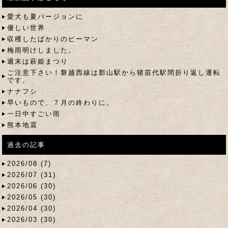
愛犬も夏バージョンに
優しい世界
収穫したばかりのピーマン
梅雨明けしました。
週末は萩姫まつり
ご注意下さい！磐越西線は郡山駅から猪苗代駅間折り返し運転
です。
ナナフシ
早いもので、７月の終わりに。
一日中すごい雨
熊本地震
過去の記事
2026/08 (7)
2026/07 (31)
2026/06 (30)
2026/05 (30)
2026/04 (30)
2026/03 (30)