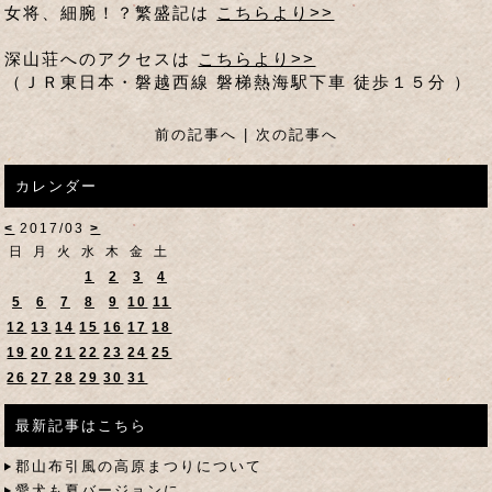
女将、細腕！？繁盛記は
こちらより>>
深山荘へのアクセスは
こちらより>>
（ＪＲ東日本・磐越西線 磐梯熱海駅下車 徒歩１５分 ）
前の記事へ
|
次の記事へ
カレンダー
<
2017/03
>
日
月
火
水
木
金
土
1
2
3
4
5
6
7
8
9
10
11
12
13
14
15
16
17
18
19
20
21
22
23
24
25
26
27
28
29
30
31
最新記事はこちら
郡山布引風の高原まつりについて
愛犬も夏バージョンに