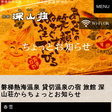
磐梯熱海温泉 一日お一組様限定 旅館 深山
荘
MENU
磐梯熱海温泉 貸切温泉の宿 旅館 深
山荘からちょっとお知らせ
春雪