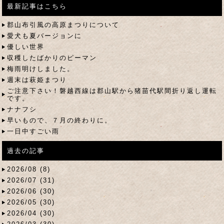
最新記事はこちら
郡山布引風の高原まつりについて
愛犬も夏バージョンに
優しい世界
収穫したばかりのピーマン
梅雨明けしました。
週末は萩姫まつり
ご注意下さい！磐越西線は郡山駅から猪苗代駅間折り返し運転
です。
ナナフシ
早いもので、７月の終わりに。
一日中すごい雨
過去の記事
2026/08 (8)
2026/07 (31)
2026/06 (30)
2026/05 (30)
2026/04 (30)