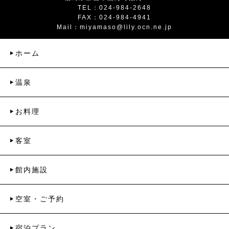
TEL：024-984-2648
FAX：024-984-4941
Mail：
miyamaso@lily.ocn.ne.jp
ホーム
温泉
お料理
客室
館内施設
空室・ご予約
宿泊プラン