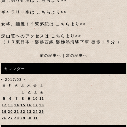
貸し切り宿泊は
こちらより>>
ギャラリー杢は
こちらより>>
女将、細腕！？繁盛記は
こちらより>>
深山荘へのアクセスは
こちらより>>
（ＪＲ東日本・磐越西線 磐梯熱海駅下車 徒歩１５分 ）
前の記事へ
|
次の記事へ
カレンダー
<
2017/03
>
日
月
火
水
木
金
土
1
2
3
4
5
6
7
8
9
10
11
12
13
14
15
16
17
18
19
20
21
22
23
24
25
26
27
28
29
30
31