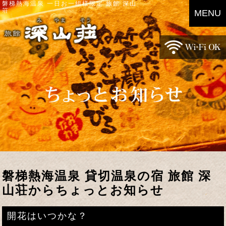
磐梯熱海温泉 一日お一組様限定 旅館 深山
荘
MENU
磐梯熱海温泉 貸切温泉の宿 旅館 深
山荘からちょっとお知らせ
開花はいつかな？