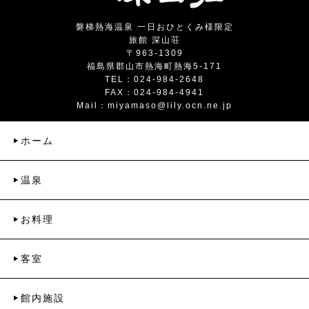
磐梯熱海温泉 一日おひとくみ様限定
旅館 深山荘
〒963-1309
福島県郡山市熱海町熱海5-171
TEL：024-984-2648
FAX：024-984-4941
Mail：
miyamaso@lily.ocn.ne.jp
ホーム
温泉
お料理
客室
館内施設