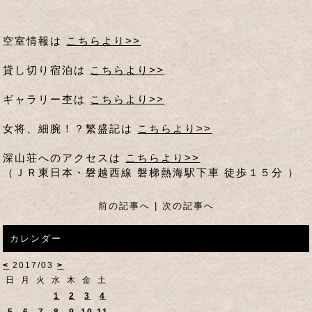
空室情報は
こちらより>>
貸し切り宿泊は
こちらより>>
ギャラリー杢は
こちらより>>
女将、細腕！？繁盛記は
こちらより>>
深山荘へのアクセスは
こちらより>>
（ＪＲ東日本・磐越西線 磐梯熱海駅下車 徒歩１５分 ）
前の記事へ
|
次の記事へ
カレンダー
<
2017/03
>
日
月
火
水
木
金
土
1
2
3
4
5
6
7
8
9
10
11