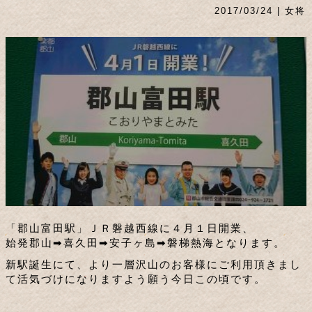
2017/03/24 | 女将
「郡山富田駅」ＪＲ磐越西線に４月１日開業、
始発郡山➡喜久田➡安子ヶ島➡磐梯熱海となります。
新駅誕生にて、より一層沢山のお客様にご利用頂きまし
て活気づけになりますよう願う今日この頃です。