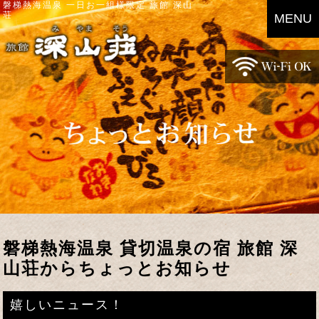
磐梯熱海温泉 一日お一組様限定 旅館 深山
荘
MENU
磐梯熱海温泉 貸切温泉の宿 旅館 深
山荘からちょっとお知らせ
嬉しいニュース！