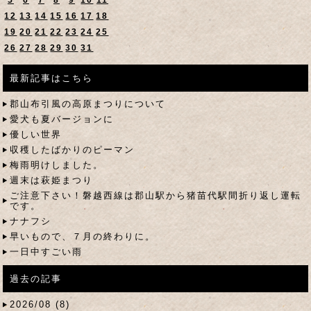
12
13
14
15
16
17
18
19
20
21
22
23
24
25
26
27
28
29
30
31
最新記事はこちら
郡山布引風の高原まつりについて
愛犬も夏バージョンに
優しい世界
収穫したばかりのピーマン
梅雨明けしました。
週末は萩姫まつり
ご注意下さい！磐越西線は郡山駅から猪苗代駅間折り返し運転
です。
ナナフシ
早いもので、７月の終わりに。
一日中すごい雨
過去の記事
2026/08 (8)