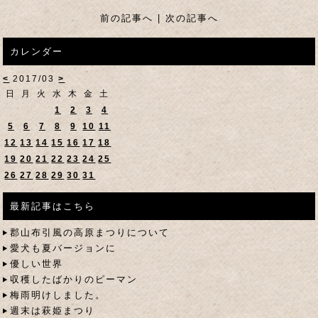
前の記事へ
|
次の記事へ
カレンダー
<
2017/03
>
日
月
火
水
木
金
土
1
2
3
4
5
6
7
8
9
10
11
12
13
14
15
16
17
18
19
20
21
22
23
24
25
26
27
28
29
30
31
最新記事はこちら
郡山布引風の高原まつりについて
愛犬も夏バージョンに
優しい世界
収穫したばかりのピーマン
梅雨明けしました。
週末は萩姫まつり