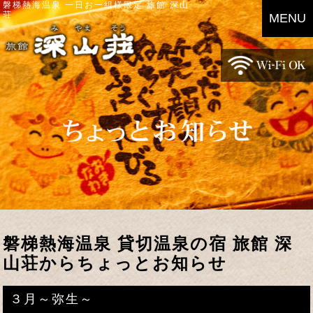
磐梯熱海温泉 一日お一組様限定 旅館 深山
荘
MENU
磐梯熱海温泉 貸切温泉の宿 旅館 深
山荘からちょっとお知らせ
３月～弥生～