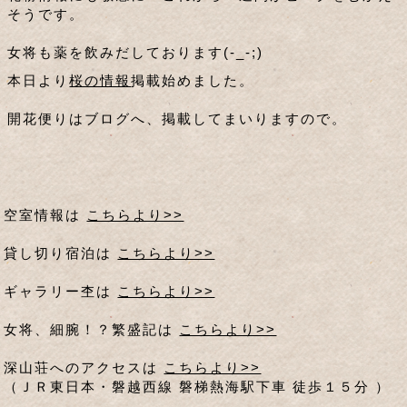
そうです。
女将も薬を飲みだしております(-_-;)
本日より
桜の情報
掲載始めました。
開花便りはブログへ、掲載してまいりますので。
空室情報は
こちらより>>
貸し切り宿泊は
こちらより>>
ギャラリー杢は
こちらより>>
女将、細腕！？繁盛記は
こちらより>>
深山荘へのアクセスは
こちらより>>
（ＪＲ東日本・磐越西線 磐梯熱海駅下車 徒歩１５分 ）