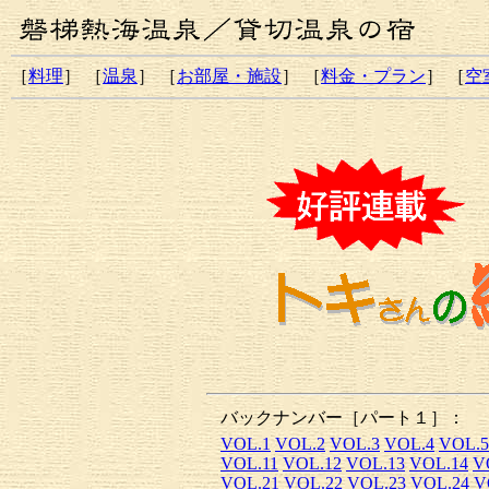
［
料理
］ ［
温泉
］ ［
お部屋・施設
］ ［
料金・プラン
］ ［
空
バックナンバー［パート１］：
VOL.1
VOL.2
VOL.3
VOL.4
VOL.5
VOL.11
VOL.12
VOL.13
VOL.14
V
VOL.21
VOL.22
VOL.23
VOL.24
V