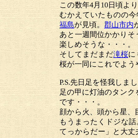
この数年4月10日頃よ
むかえていたものの今
福島
が見頃。
郡山市内
あと一週間位かかりそ
楽しめそうな・・・。
そしてまだまだ
滝桜
に
桜が一同にこれでよう
P.S.先日足を怪我しま
足の甲に灯油のタンク
です・・・。
顔から火、頭から星、
もうまったくドジな話
てっからだー」と大丈