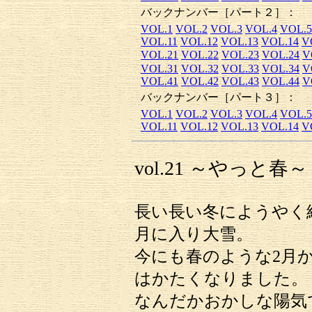
バックナンバー［パート２］：
VOL.1
VOL.2
VOL.3
VOL.4
VOL.5
VOL.11
VOL.12
VOL.13
VOL.14
V
VOL.21
VOL.22
VOL.23
VOL.24
V
VOL.31
VOL.32
VOL.33
VOL.34
V
VOL.41
VOL.42
VOL.43
VOL.44
V
バックナンバー［パート３］：
VOL.1
VOL.2
VOL.3
VOL.4
VOL.5
VOL.11
VOL.12
VOL.13
VOL.14
V
vol.21 ～やっと春～
長い長い冬にようやく
月に入り大雪。
今にも春のような2月
はかたくなりました。
なんだかおかしな陽気