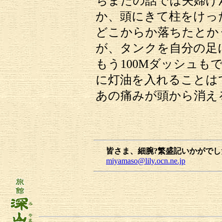
ちまたの話では夫婦げ
か、頭にきて柱をけっ
どこからか落ちたとか
が、タンクを自分の足
もう100Mダッシュも
に灯油を入れることは
あの痛みが頭から消え
皆さま、細腕?繁盛記いかがで
miyamaso@lily.ocn.ne.jp