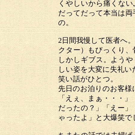
くやしいから痛くない
だってだって本当は両
の。
2日間我慢して医者へ。
クター）もびっくり、
しかしギブス。ようや
しい姿を大変に失礼い
笑い話がひとつ。
先日のお泊りのお客様
「えぇ、まぁ・・・」
だったの？」「えー」
ゃったよ」と大爆笑で