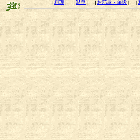
［
料理
］ ［
温泉
］ ［
お部屋・施設
］ ［