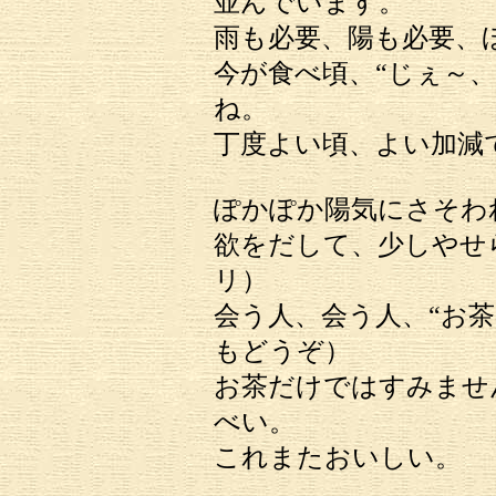
並んでいます。
雨も必要、陽も必要、
今が食べ頃、“じぇ～、
ね。
丁度よい頃、よい加減
ぽかぽか陽気にさそわ
欲をだして、少しや
リ）
会う人、会う人、“お
もどうぞ）
お茶だけではすみませ
べい。
これまたおいしい。