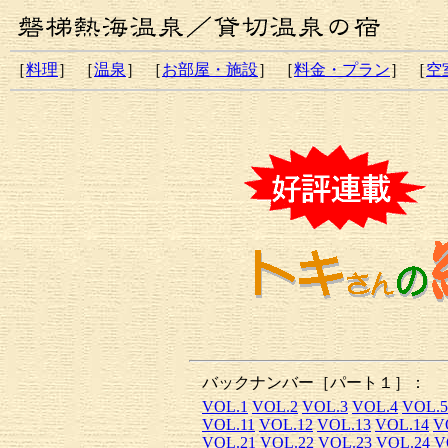
［
料理
］ ［
温泉
］ ［
お部屋・施設
］ ［
料金・プラン
］ ［
空
バックナンバー［パート１］：
VOL.1
VOL.2
VOL.3
VOL.4
VOL.5
VOL.11
VOL.12
VOL.13
VOL.14
V
VOL.21
VOL.22
VOL.23
VOL.24
V