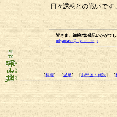
日々誘惑との戦いです
皆さま、細腕?繁盛記いかがで
miyamaso@lily.ocn.ne.jp
［
料理
］ ［
温泉
］ ［
お部屋・施設
］ ［