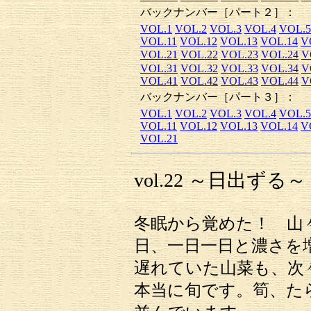
バックナンバー［パート２］：
VOL.1
VOL.2
VOL.3
VOL.4
VOL.5
VOL.11
VOL.12
VOL.13
VOL.14
V
VOL.21
VOL.22
VOL.23
VOL.24
V
VOL.31
VOL.32
VOL.33
VOL.34
V
VOL.41
VOL.42
VOL.43
VOL.44
V
バックナンバー［パート３］：
VOL.1
VOL.2
VOL.3
VOL.4
VOL.5
VOL.11
VOL.12
VOL.13
VOL.14
V
VOL.21
vol.22 ～日出ずる～
冬眠から覚めた！ 山
日、一日一日と濃さを
遅れていた山菜も、次
本当に旬です。筍、た