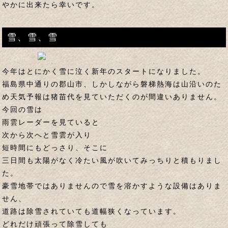
やかに出来たら幸いです。
雪、雪、雪
今年はとにかく雪に泣く新年のスタートになりました。
福島県中通りの郡山市、しかしながら磐梯熱海は山沿いのた
め天気予報は猪苗代を見ていただくのが間違いありません。
今回の雪は
雨雲レーダーを見ていると
次から次へと雪雲が入り
短時間にもどっさり、そこに
三日間も太陽がなく冷たい風が吹いてみっちりと積もりまし
た。
豪雪地帯ではありませんので雪を溶かすような設備はありま
せん、
道路は除雪されていても道幅狭くなっています。
どれだけ頑張って除雪しても