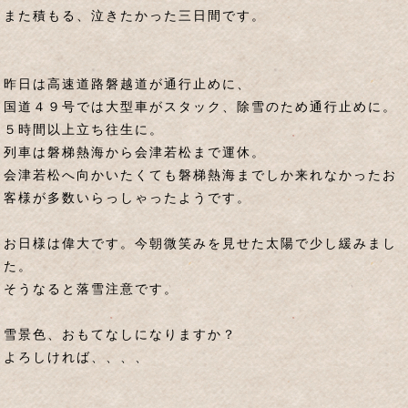
また積もる、泣きたかった三日間です。
昨日は高速道路磐越道が通行止めに、
国道４９号では大型車がスタック、除雪のため通行止めに。
５時間以上立ち往生に。
列車は磐梯熱海から会津若松まで運休。
会津若松へ向かいたくても磐梯熱海までしか来れなかったお
客様が多数いらっしゃったようです。
お日様は偉大です。今朝微笑みを見せた太陽で少し緩みまし
た。
そうなると落雪注意です。
雪景色、おもてなしになりますか？
よろしければ、、、、