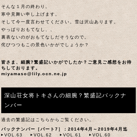
そんな１月の終わり。
寒中見舞い申し上げます。
そして今一度言わせてください。雪は沢山あります。
やっぱりおもてなし、、
裏表ないのがおもてなしだそうなので。
侘びつつもこの景色いかがでしょうか？
皆さま、細腕?繁盛記いかがでしたか？ご意見ご感想をお待
ちしております。
miyamaso@lily.ocn.ne.jp
深山荘女将トキさんの細腕？繁盛記バックナ
ンバー
過去の繁盛記はこちらからご覧ください。
バックナンバー［パート7］：2014年4月～2019年4月迄
VOL.63
VOL.62
VOL.61
VOL.60