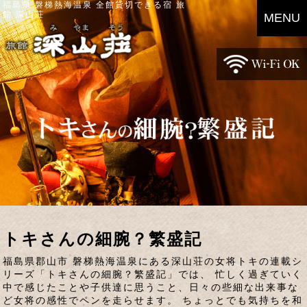
福島県 磐梯熱海温泉 全館貸切できる宿 旅
館 深山荘
MENU
トキさんの細腕？繁盛記
福島県郡山市 磐梯熱海温泉にある深山荘の女将トキの連載シ
リーズ「トキさんの細腕？繁盛記」では、 忙しく過ぎていく
中で感じたことや子供達に思うこと、日々の些細な出来事な
ど女将の感性でペンを走らせます。 ちょっとでも気持ちを和