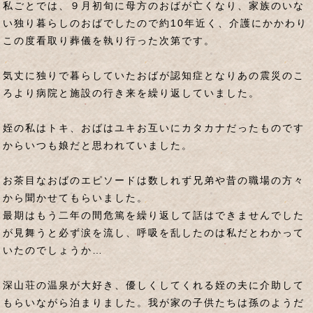
私ごとでは、９月初旬に母方のおばが亡くなり、家族のいな
い独り暮らしのおばでしたので約10年近く、介護にかかわり
この度看取り葬儀を執り行った次第です。
気丈に独りで暮らしていたおばが認知症となりあの震災のこ
ろより病院と施設の行き来を繰り返していました。
姪の私はトキ、おばはユキお互いにカタカナだったものです
からいつも娘だと思われていました。
お茶目なおばのエピソードは数しれず兄弟や昔の職場の方々
から聞かせてもらいました。
最期はもう二年の間危篤を繰り返して話はできませんでした
が見舞うと必ず涙を流し、呼吸を乱したのは私だとわかって
いたのでしょうか…
深山荘の温泉が大好き、優しくしてくれる姪の夫に介助して
もらいながら泊まりました。我が家の子供たちは孫のようだ