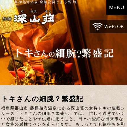
福島県 磐梯熱海温泉 全館貸切できる宿 旅
館 深山荘
MENU
トキさんの細腕？繁盛記
福島県郡山市 磐梯熱海温泉にある深山荘の女将トキの連載シ
リーズ「トキさんの細腕？繁盛記」では、 忙しく過ぎていく
中で感じたことや子供達に思うこと、日々の些細な出来事な
ど女将の感性でペンを走らせます。 ちょっとでも気持ちを和