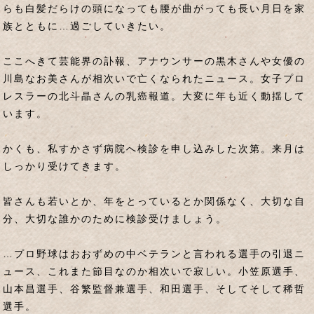
らも白髪だらけの頭になっても腰が曲がっても長い月日を家
族とともに…過ごしていきたい。
ここへきて芸能界の訃報、アナウンサーの黒木さんや女優の
川島なお美さんが相次いで亡くなられたニュース。女子プロ
レスラーの北斗晶さんの乳癌報道。大変に年も近く動揺して
います。
かくも、私すかさず病院へ検診を申し込みした次第。来月は
しっかり受けてきます。
皆さんも若いとか、年をとっているとか関係なく、大切な自
分、大切な誰かのために検診受けましょう。
…プロ野球はおおずめの中ベテランと言われる選手の引退ニ
ュース、これまた節目なのか相次いで寂しい。小笠原選手、
山本昌選手、谷繁監督兼選手、和田選手、そしてそして稀哲
選手。