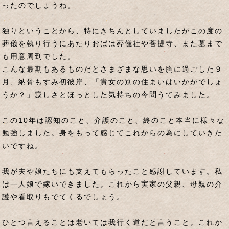
ったのでしょうね。
独りということから、特にきちんとしていましたがこの度の
葬儀を執り行うにあたりおばは葬儀社や菩提寺、また墓まで
も用意周到でした。
こんな最期もあるものだとさまざまな思いを胸に過ごした９
月、納骨もすみ初彼岸、「貴女の別の住まいはいかがでしょ
うか？」寂しさとほっとした気持ちの今問うてみました。
この10年は認知のこと、介護のこと、終のこと本当に様々な
勉強しました。身をもって感じてこれからの為にしていきた
いですね。
我が夫や娘たちにも支えてもらったこと感謝しています。私
は一人娘で嫁いできました。これから実家の父親、母親の介
護や看取りもでてくるでしょう。
ひとつ言えることは老いては我行く道だと言うこと。これか