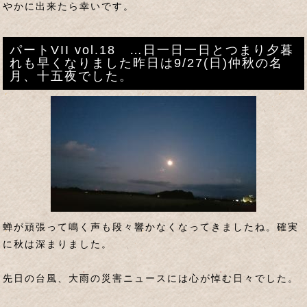
やかに出来たら幸いです。
パートVII vol.18 …日一日一日とつまり夕暮
れも早くなりました昨日は9/27(日)仲秋の名
月、十五夜でした。
蝉が頑張って鳴く声も段々響かなくなってきましたね。確実
に秋は深まりました。
先日の台風、大雨の災害ニュースには心が悼む日々でした。