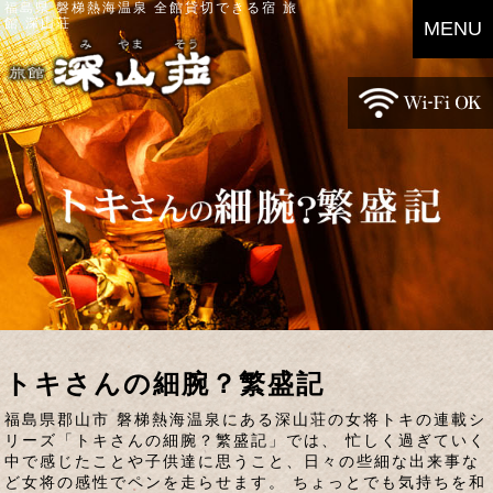
福島県 磐梯熱海温泉 全館貸切できる宿 旅
館 深山荘
MENU
トキさんの細腕？繁盛記
福島県郡山市 磐梯熱海温泉にある深山荘の女将トキの連載シ
リーズ「トキさんの細腕？繁盛記」では、 忙しく過ぎていく
中で感じたことや子供達に思うこと、日々の些細な出来事な
ど女将の感性でペンを走らせます。 ちょっとでも気持ちを和