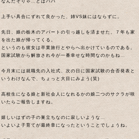
なんだそりゃ…とはパパ
上手い具合にずれて良かった、姉VS妹にはならずに。
先日、娘の栃木のアパートの引っ越しを済ませた、７年も家
を出た娘が帰ってくる。
というのも彼女は卒業旅行とやらへ出かけているのである。
国家試験から解放され今が一番幸せな時間なのかもね…
今月末には就職先の入社式、次の日に国家試験の合否発表と
いうわけなんで、ちょっと大目にみよう(笑)
高校生になる娘と新社会人になれるかの娘二つのサクラが咲
いたらご報告しますね。
嬉しいはずの子の巣立ちなのに寂しいような…
いよいよ子育てが最終章になったということでしょうね。