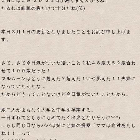
２月には２９ ３０ ３１日がありませんからね。
たるむは細腕の腹だけで十分だね(笑)
本日３月１日の更新となりましたことをお詫び申し上げま
す。
さて、さて今日気がついた凄いこと？私４８歳夫５２歳合わ
せて１００歳だった！
フルムーンはとうに越えた？超えた！いや肥えた！！夫婦に
なっていたんだな…
だからどうってことないけど今日気がついたことだから。
娘二人がまもなく大学と中学を卒業する。
一日ずれてどちらにもめでたく出席となりそう(*^^*)
…もし同じ日ならパパは姉にと妹の提案「ママは絶対あたし
ね！！」って