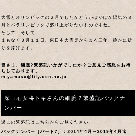
大雪とオリンピックの２月でしたがどうかぽかぽか陽気の３
月とパラリンピックで盛り上がりたいものですね。
そして、そして
まもなく３月１１日、東日本大震災からまる三年、静かに祈
りを捧げます。
皆さま、細腕?繁盛記いかがでしたか？ご意見ご感想をお待
ちしております。
miyamaso@lily.ocn.ne.jp
深山荘女将トキさんの細腕？繁盛記バックナ
ンバー
過去の繁盛記はこちらからご覧ください。
バックナンバー［パート7］：2014年4月～2019年4月迄