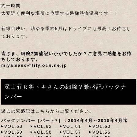
約一時間
大変近く便利な場所に位置する磐梯熱海温泉です！！
新緑目映い、萌ゆる季節5月はドライブにも最高！お待ちし
ております。
皆さま、細腕?繁盛記いかがでしたか？ご意見ご感想をお待
ちしております。
miyamaso@lily.ocn.ne.jp
深山荘女将トキさんの細腕？繁盛記バックナ
ンバー
過去の繁盛記はこちらからご覧ください。
バックナンバー［パート7］：2014年4月～2019年4月迄
VOL.63
VOL.62
VOL.61
VOL.60
VOL.59
VOL.58
VOL.57
VOL.56