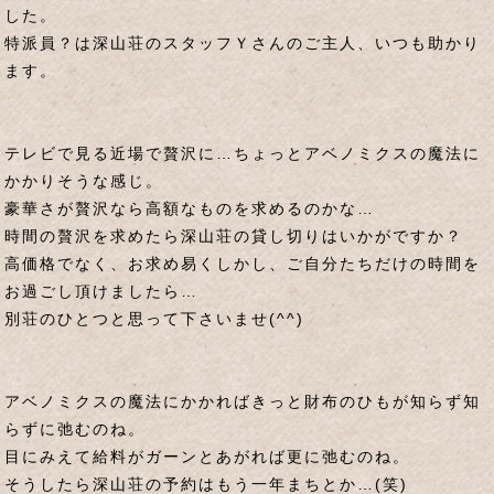
した。
特派員？は深山荘のスタッフＹさんのご主人、いつも助かり
ます。
テレビで見る近場で贅沢に…ちょっとアベノミクスの魔法に
かかりそうな感じ。
豪華さが贅沢なら高額なものを求めるのかな…
時間の贅沢を求めたら深山荘の貸し切りはいかがですか？
高価格でなく、お求め易くしかし、ご自分たちだけの時間を
お過ごし頂けましたら…
別荘のひとつと思って下さいませ(^^)
アベノミクスの魔法にかかればきっと財布のひもが知らず知
らずに弛むのね。
目にみえて給料がガーンとあがれば更に弛むのね。
そうしたら深山荘の予約はもう一年まちとか…(笑)