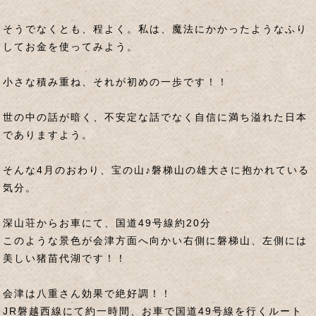
そうでなくとも、程よく。私は、魔法にかかったようなふり
してお金を使ってみよう。
小さな積み重ね、それが初めの一歩です！！
世の中の話が暗く、不安定な話でなく自信に満ち溢れた日本
でありますよう。
そんな4月のおわり、宝の山♪磐梯山の雄大さに抱かれている
気分。
深山荘からお車にて、国道49号線約20分
このような景色が会津方面へ向かい右側に磐梯山、左側には
美しい猪苗代湖です！！
会津は八重さん効果で絶好調！！
JR磐越西線にて約一時間、お車で国道49号線を行くルート