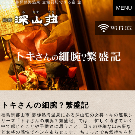
福島県 磐梯熱海温泉 全館貸切できる宿 旅
館 深山荘
MENU
トキさんの細腕？繁盛記
福島県郡山市 磐梯熱海温泉にある深山荘の女将トキの連載シ
リーズ「トキさんの細腕？繁盛記」では、 忙しく過ぎていく
中で感じたことや子供達に思うこと、日々の些細な出来事な
ど女将の感性でペンを走らせます。 ちょっとでも気持ちを和