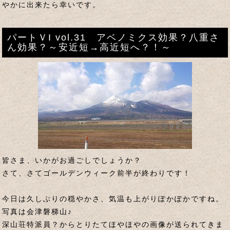
やかに出来たら幸いです。
パートＶI vol.31 アベノミクス効果？八重さ
ん効果？～安近短→高近短へ？！～
皆さま、いかがお過ごしでしょうか？
さて、さてゴールデンウィーク前半が終わりです！
今日は久しぶりの穏やかさ、気温も上がりぽかぽかですね。
写真は会津磐梯山♪
深山荘特派員？からとりたてほやほやの画像が送られてきま