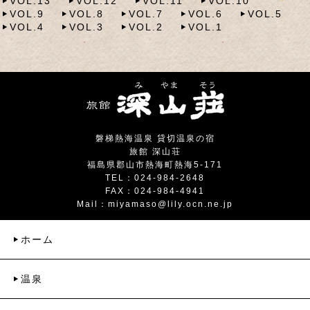
VOL.13
VOL.12
VOL.11
VOL.10
VOL.9
VOL.8
VOL.7
VOL.6
VOL.5
VOL.4
VOL.3
VOL.2
VOL.1
磐梯熱海温泉 貸切温泉の宿
旅館 深山荘
福島県郡山市熱海町熱海5-171
TEL：024-984-2648
FAX：024-984-4941
Mail：
miyamaso@lily.ocn.ne.jp
ホーム
温泉