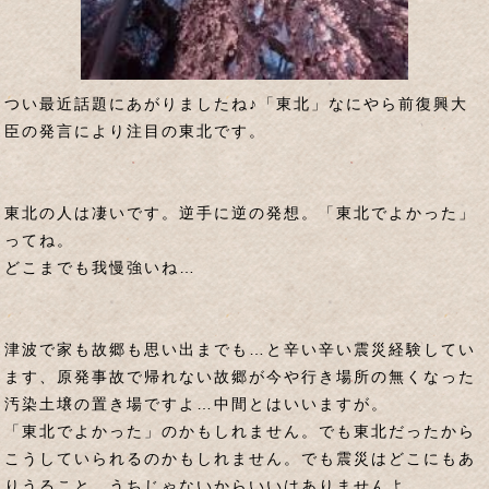
つい最近話題にあがりましたね♪「東北」なにやら前復興大
臣の発言により注目の東北です。
東北の人は凄いです。逆手に逆の発想。「東北でよかった」
ってね。
どこまでも我慢強いね…
津波で家も故郷も思い出までも…と辛い辛い震災経験してい
ます、原発事故で帰れない故郷が今や行き場所の無くなった
汚染土壌の置き場ですよ…中間とはいいますが。
「東北でよかった」のかもしれません。でも東北だったから
こうしていられるのかもしれません。でも震災はどこにもあ
りうること。うちじゃないからいいはありませんよ。