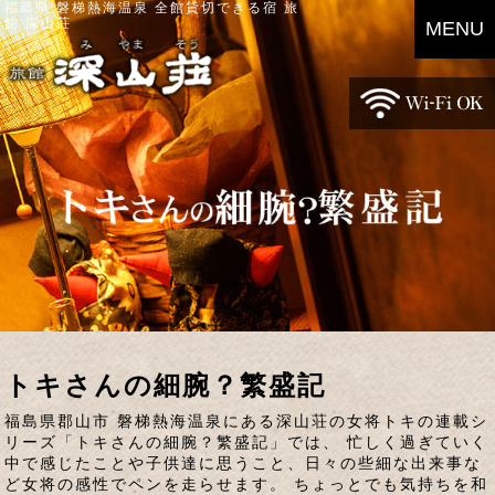
福島県 磐梯熱海温泉 全館貸切できる宿 旅
館 深山荘
MENU
トキさんの細腕？繁盛記
福島県郡山市 磐梯熱海温泉にある深山荘の女将トキの連載シ
リーズ「トキさんの細腕？繁盛記」では、 忙しく過ぎていく
中で感じたことや子供達に思うこと、日々の些細な出来事な
ど女将の感性でペンを走らせます。 ちょっとでも気持ちを和