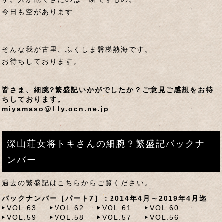
今日も空があります…
そんな我が古里、ふくしま磐梯熱海です。
お待ちしております。
皆さま、細腕?繁盛記いかがでしたか？ご意見ご感想をお待
ちしております。
miyamaso@lily.ocn.ne.jp
深山荘女将トキさんの細腕？繁盛記バックナ
ンバー
過去の繁盛記はこちらからご覧ください。
バックナンバー［パート7］：2014年4月～2019年4月迄
VOL.63
VOL.62
VOL.61
VOL.60
VOL.59
VOL.58
VOL.57
VOL.56