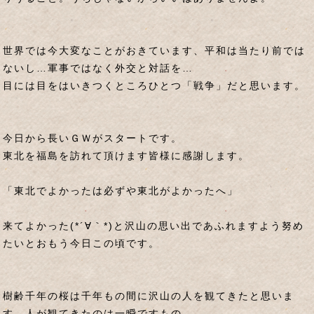
世界では今大変なことがおきています、平和は当たり前では
ないし…軍事ではなく外交と対話を…
目には目をはいきつくところひとつ「戦争」だと思います。
今日から長いＧＷがスタートです。
東北を福島を訪れて頂けます皆様に感謝します。
「東北でよかったは必ずや東北がよかったへ」
来てよかった(*´∀｀*)と沢山の思い出であふれますよう努め
たいとおもう今日この頃です。
樹齢千年の桜は千年もの間に沢山の人を観てきたと思いま
す。人が観てきたのは一瞬ですもの。