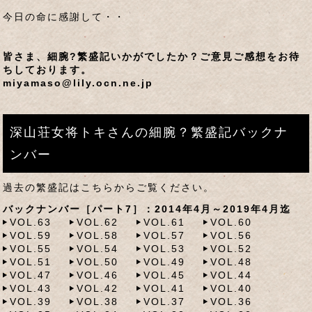
今日の命に感謝して・・
皆さま、細腕?繁盛記いかがでしたか？ご意見ご感想をお待
ちしております。
miyamaso@lily.ocn.ne.jp
深山荘女将トキさんの細腕？繁盛記バックナ
ンバー
過去の繁盛記はこちらからご覧ください。
バックナンバー［パート7］：2014年4月～2019年4月迄
VOL.63
VOL.62
VOL.61
VOL.60
VOL.59
VOL.58
VOL.57
VOL.56
VOL.55
VOL.54
VOL.53
VOL.52
VOL.51
VOL.50
VOL.49
VOL.48
VOL.47
VOL.46
VOL.45
VOL.44
VOL.43
VOL.42
VOL.41
VOL.40
VOL.39
VOL.38
VOL.37
VOL.36