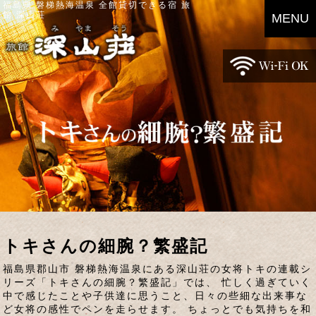
福島県 磐梯熱海温泉 全館貸切できる宿 旅
館 深山荘
MENU
トキさんの細腕？繁盛記
福島県郡山市 磐梯熱海温泉にある深山荘の女将トキの連載シ
リーズ「トキさんの細腕？繁盛記」では、 忙しく過ぎていく
中で感じたことや子供達に思うこと、日々の些細な出来事な
ど女将の感性でペンを走らせます。 ちょっとでも気持ちを和