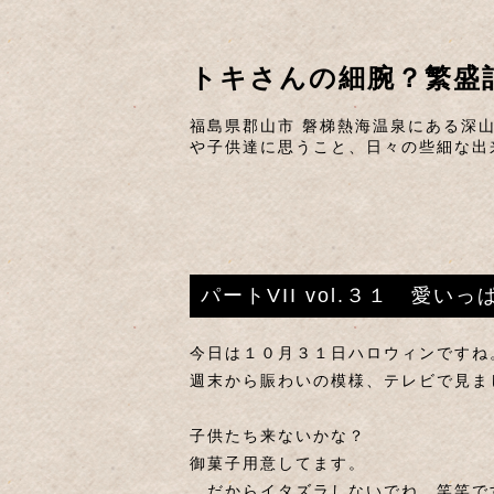
トキさんの細腕？繁盛
福島県郡山市 磐梯熱海温泉にある深
や子供達に思うこと、日々の些細な出
パートVII vol.３１ 愛
今日は１０月３１日ハロウィンですね
週末から賑わいの模様、テレビで見ま
子供たち来ないかな？
御菓子用意してます。
…だからイタズラしないでね。笑笑で