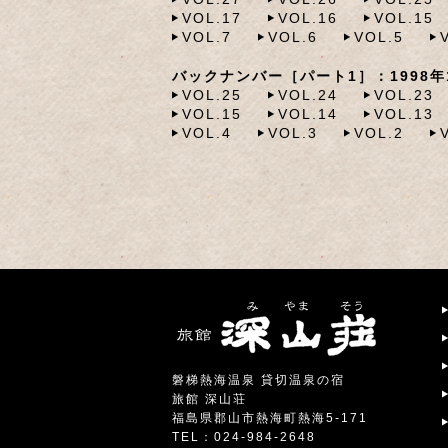
VOL.17
VOL.16
VOL.15
VOL.7
VOL.6
VOL.5
バックナンバー［パート1］：1998年1
VOL.25
VOL.24
VOL.23
VOL.15
VOL.14
VOL.13
VOL.4
VOL.3
VOL.2
磐梯熱海温泉 貸切温泉の宿
旅館 深山荘
福島県郡山市熱海町熱海5-171
TEL：024-984-2648