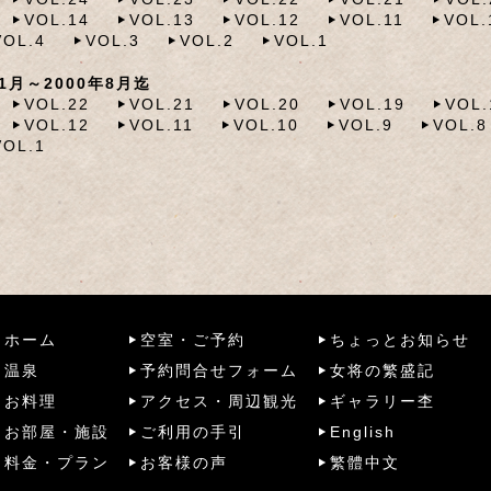
VOL.14
VOL.13
VOL.12
VOL.11
VOL.
VOL.4
VOL.3
VOL.2
VOL.1
月～2000年8月迄
VOL.22
VOL.21
VOL.20
VOL.19
VOL.
VOL.12
VOL.11
VOL.10
VOL.9
VOL.8
VOL.1
ホーム
空室・ご予約
ちょっとお知らせ
温泉
予約問合せフォーム
女将の繁盛記
お料理
アクセス・周辺観光
ギャラリー杢
お部屋・施設
ご利用の手引
English
料金・プラン
お客様の声
繁體中文