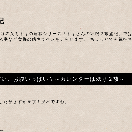
記
山荘の女将トキの連載シリーズ「トキさんの細腕？繁盛記」では
来事など女将の感性でペンを走らせます。 ちょっとでも気持
いっぱい、お腹いっぱい？～カレンダーは残り２枚～
。
したがさすが東京！渋谷ですね。
す