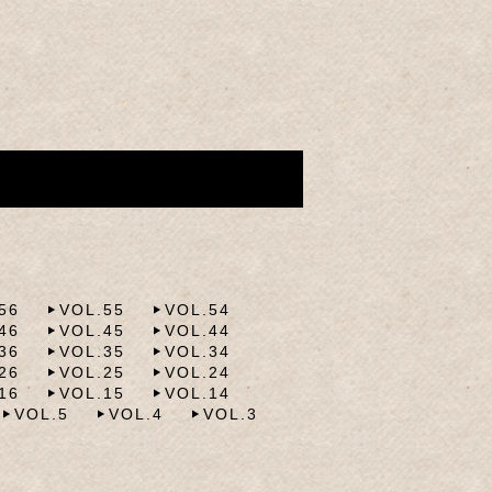
56
VOL.55
VOL.54
46
VOL.45
VOL.44
36
VOL.35
VOL.34
26
VOL.25
VOL.24
16
VOL.15
VOL.14
VOL.5
VOL.4
VOL.3