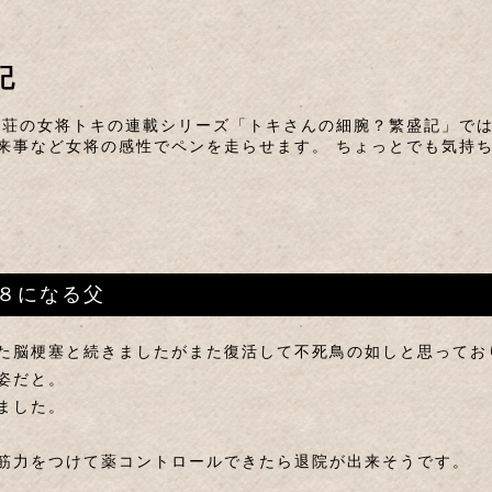
記
山荘の女将トキの連載シリーズ「トキさんの細腕？繁盛記」では
来事など女将の感性でペンを走らせます。 ちょっとでも気持
８８になる父
た脳梗塞と続きましたがまた復活して不死鳥の如しと思ってお
姿だと。
ました。
筋力をつけて薬コントロールできたら退院が出来そうです。