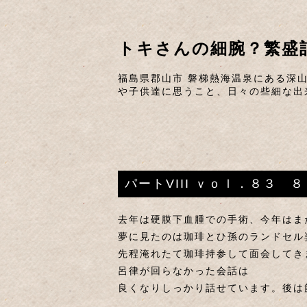
トキさんの細腕？繁盛
福島県郡山市 磐梯熱海温泉にある深
や子供達に思うこと、日々の些細な出
パートVIII ｖｏｌ．８３ 
去年は硬膜下血腫での手術、今年はま
夢に見たのは珈琲とひ孫のランドセル
先程淹れたて珈琲持参して面会してき
呂律が回らなかった会話は
良くなりしっかり話せています。後は