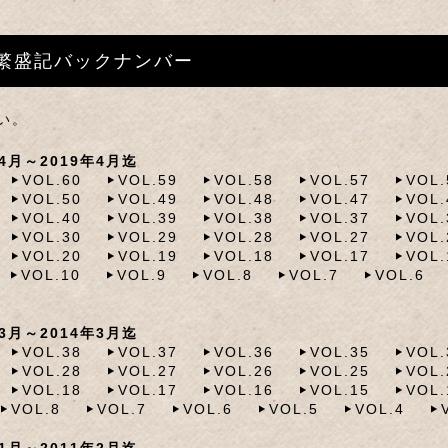
繁盛記バックナンバー
い。
月～2019年4月迄
VOL.60
VOL.59
VOL.58
VOL.57
VOL.
VOL.50
VOL.49
VOL.48
VOL.47
VOL.
VOL.40
VOL.39
VOL.38
VOL.37
VOL.
VOL.30
VOL.29
VOL.28
VOL.27
VOL.
VOL.20
VOL.19
VOL.18
VOL.17
VOL.
VOL.10
VOL.9
VOL.8
VOL.7
VOL.6
月～2014年3月迄
VOL.38
VOL.37
VOL.36
VOL.35
VOL.
VOL.28
VOL.27
VOL.26
VOL.25
VOL.
VOL.18
VOL.17
VOL.16
VOL.15
VOL.
VOL.8
VOL.7
VOL.6
VOL.5
VOL.4